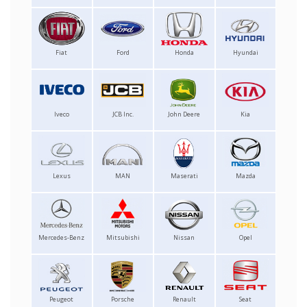
Fiat
Ford
Honda
Hyundai
Iveco
JCB Inc.
John Deere
Kia
Lexus
MAN
Maserati
Mazda
Mercedes-Benz
Mitsubishi
Nissan
Opel
Peugeot
Porsche
Renault
Seat