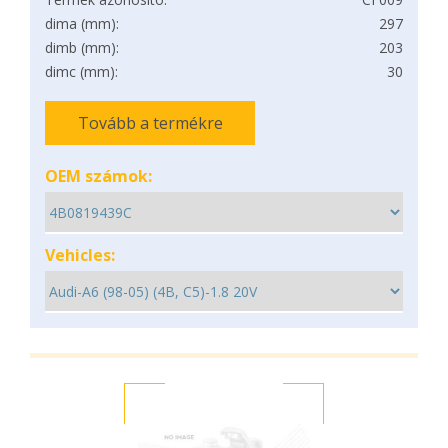
dima (mm):
297
dimb (mm):
203
dimc (mm):
30
Tovább a termékre
OEM számok:
Vehicles: