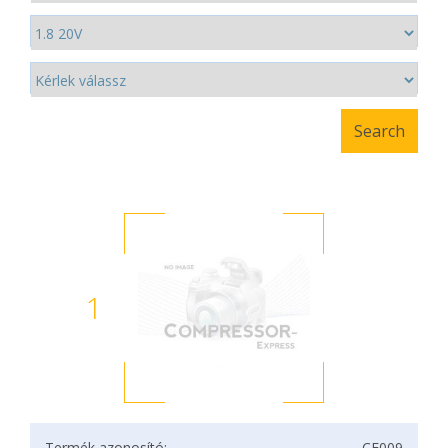
1
Termék azonosító:
CF009