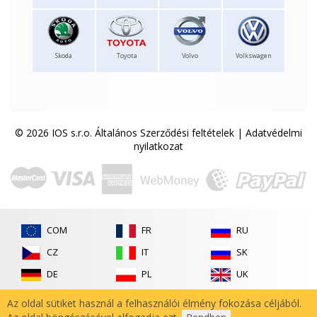
Skoda
Toyota
Volvo
Volkswagen
© 2026 IOS s.r.o.
Általános Szerződési feltételek
|
Adatvédelmi
nyilatkozat
COM
FR
RU
CZ
IT
SK
DE
PL
UK
ES
RO
Az oldal sütiket használ a felhasználói élmény fokozása céljából.