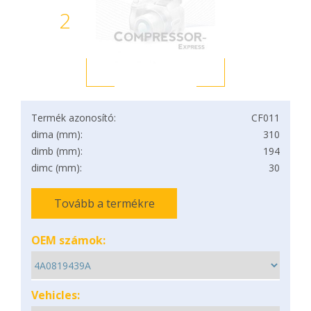
2
Termék azonosító:
CF011
dima (mm):
310
dimb (mm):
194
dimc (mm):
30
Tovább a termékre
OEM számok:
Vehicles: