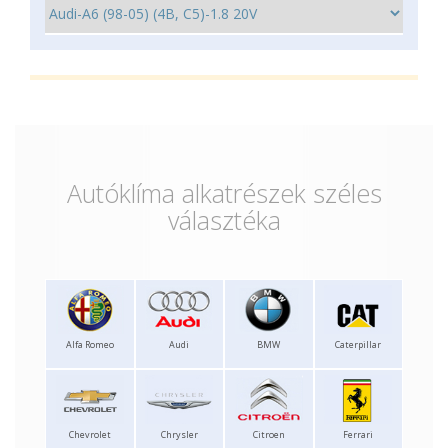
Autóklíma alkatrészek széles
választéka
Alfa Romeo
Audi
BMW
Caterpillar
Chevrolet
Chrysler
Citroen
Ferrari