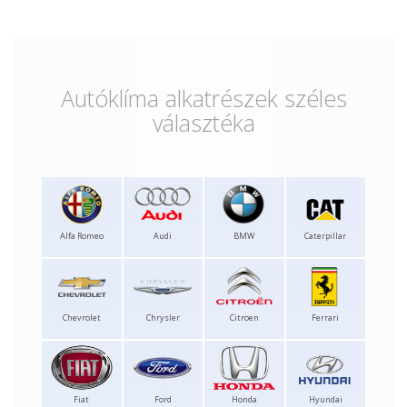
Autóklíma alkatrészek széles
választéka
Alfa Romeo
Audi
BMW
Caterpillar
Chevrolet
Chrysler
Citroen
Ferrari
Fiat
Ford
Honda
Hyundai