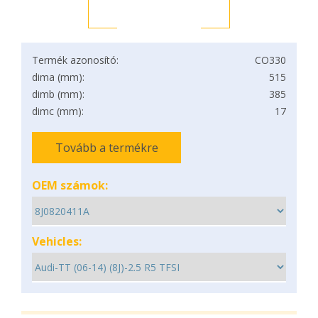
Termék azonosító:
CO330
dima (mm):
515
dimb (mm):
385
dimc (mm):
17
Tovább a termékre
OEM számok:
Vehicles: