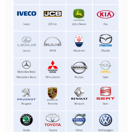
Iveco
JCB Inc.
John Deere
Kia
Lexus
MAN
Maserati
Mazda
Mercedes-Benz
Mitsubishi
Nissan
Opel
Peugeot
Porsche
Renault
Seat
Skoda
Toyota
Volvo
Volkswagen