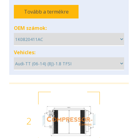
Tovább a termékre
OEM számok:
Vehicles:
2