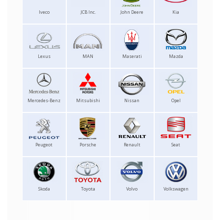
Iveco
JCB Inc.
John Deere
Kia
Lexus
MAN
Maserati
Mazda
Mercedes-Benz
Mitsubishi
Nissan
Opel
Peugeot
Porsche
Renault
Seat
Skoda
Toyota
Volvo
Volkswagen