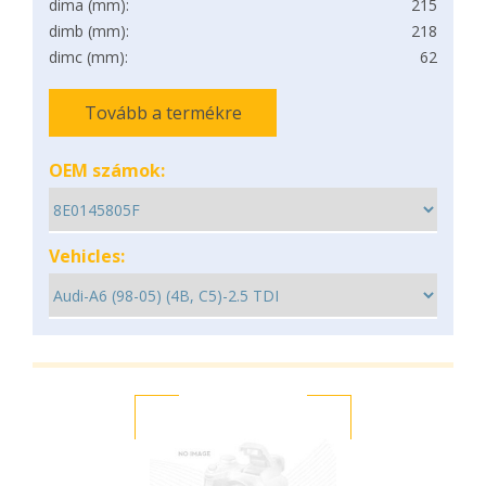
dima (mm):
215
dimb (mm):
218
dimc (mm):
62
Tovább a termékre
OEM számok:
Vehicles: