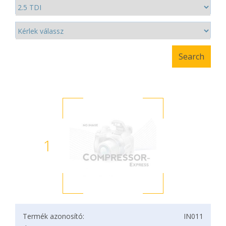
1
Termék azonosító:
IN011