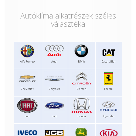
Autóklíma alkatrészek széles
választéka
Alfa Romeo
Audi
BMW
Caterpillar
Chevrolet
Chrysler
Citroen
Ferrari
Fiat
Ford
Honda
Hyundai