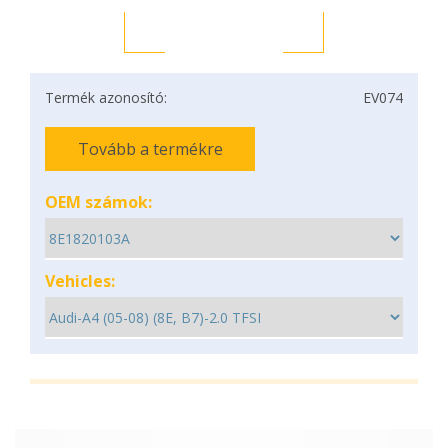
Termék azonosító:
EV074
Tovább a termékre
OEM számok:
Vehicles: