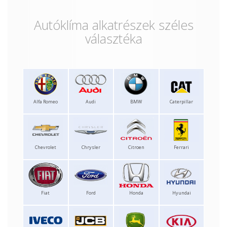
Autóklíma alkatrészek széles
választéka
Alfa Romeo
Audi
BMW
Caterpillar
Chevrolet
Chrysler
Citroen
Ferrari
Fiat
Ford
Honda
Hyundai