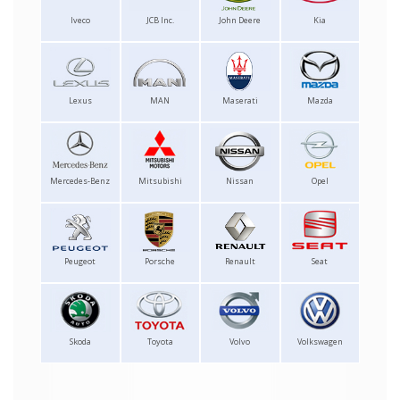
Iveco
JCB Inc.
John Deere
Kia
Lexus
MAN
Maserati
Mazda
Mercedes-Benz
Mitsubishi
Nissan
Opel
Peugeot
Porsche
Renault
Seat
Skoda
Toyota
Volvo
Volkswagen