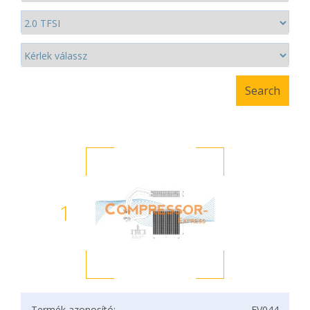
1
Termék azonosító:
EV044