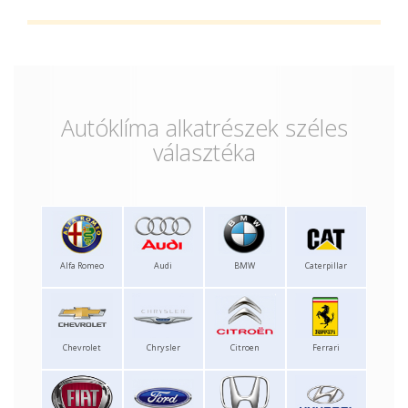
Autóklíma alkatrészek széles
választéka
Alfa Romeo
Audi
BMW
Caterpillar
Chevrolet
Chrysler
Citroen
Ferrari