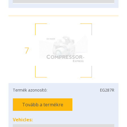
7
Termék azonosító:
EG287R
Tovább a termékre
Vehicles: