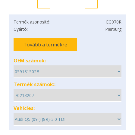
Termék azonosító:
EG070R
Gyártó:
Pierburg
Tovább a termékre
OEM számok:
Termék számok::
Vehicles: