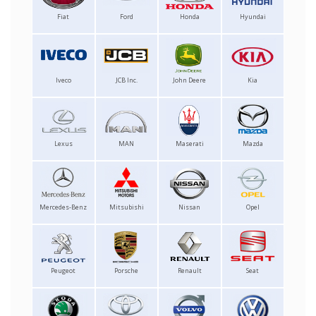
Fiat
Ford
Honda
Hyundai
Iveco
JCB Inc.
John Deere
Kia
Lexus
MAN
Maserati
Mazda
Mercedes-Benz
Mitsubishi
Nissan
Opel
Peugeot
Porsche
Renault
Seat