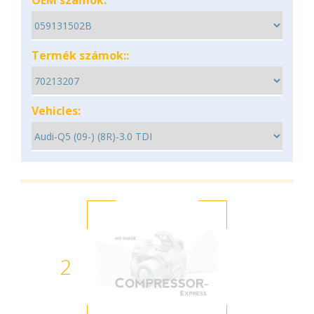
OEM számok:
Termék számok::
Vehicles:
2