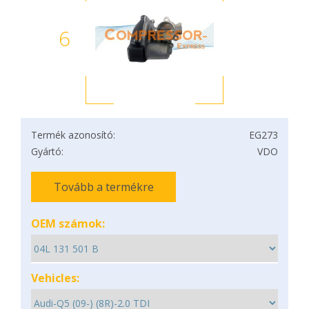
6
Termék azonosító:
EG273
Gyártó:
VDO
Tovább a termékre
OEM számok:
Vehicles: