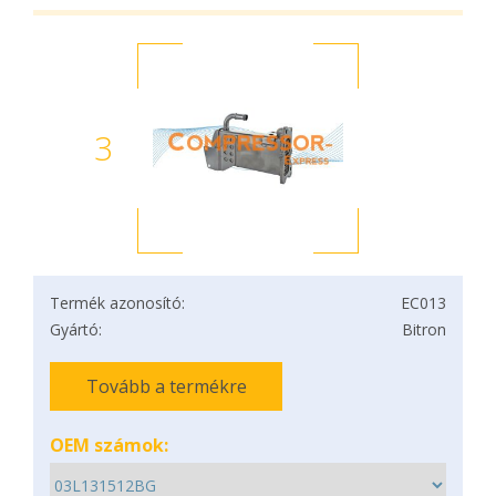
3
Termék azonosító:
EC013
Gyártó:
Bitron
Tovább a termékre
OEM számok: