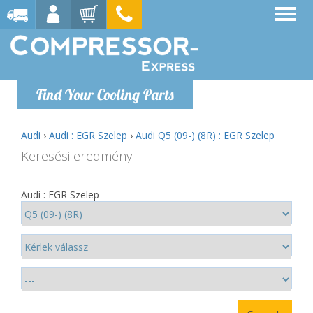
Find Your Cooling Parts
Audi
›
Audi : EGR Szelep
›
Audi Q5 (09-) (8R) : EGR Szelep
Keresési eredmény
Audi : EGR Szelep