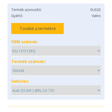
Termék azonosító:
EU020
Gyártó:
Valeo
Tovább a termékre
OEM számok:
Termék számok::
Vehicles: