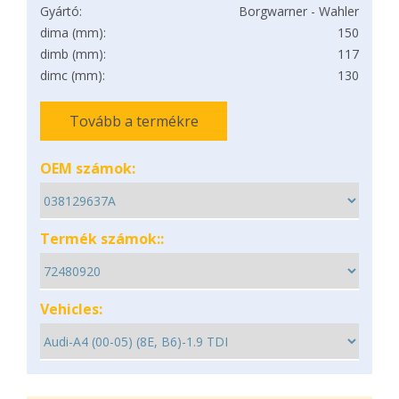
Gyártó:
Borgwarner - Wahler
dima (mm):
150
dimb (mm):
117
dimc (mm):
130
Tovább a termékre
OEM számok:
Termék számok::
Vehicles: