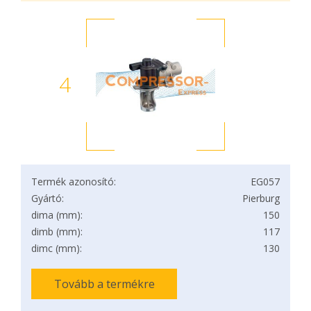
4
Termék azonosító:
EG057
Gyártó:
Pierburg
dima (mm):
150
dimb (mm):
117
dimc (mm):
130
Tovább a termékre