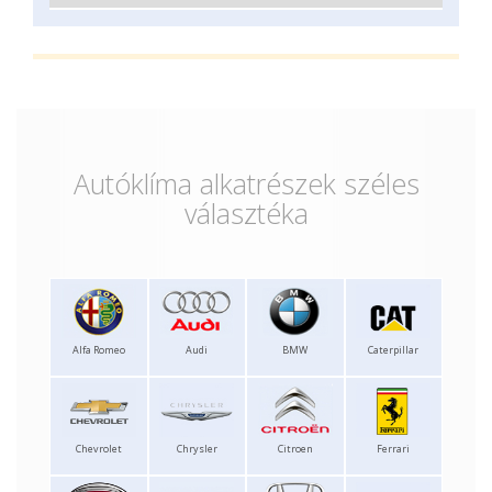
Autóklíma alkatrészek széles
választéka
Alfa Romeo
Audi
BMW
Caterpillar
Chevrolet
Chrysler
Citroen
Ferrari