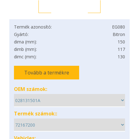
Termék azonosító:
EG080
Gyártó:
Bitron
dima (mm):
150
dimb (mm):
117
dimc (mm):
130
Tovább a termékre
OEM számok:
Termék számok::
Vehicles: