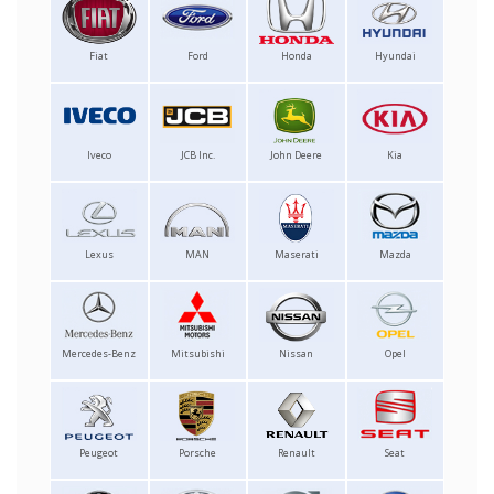
Fiat
Ford
Honda
Hyundai
Iveco
JCB Inc.
John Deere
Kia
Lexus
MAN
Maserati
Mazda
Mercedes-Benz
Mitsubishi
Nissan
Opel
Peugeot
Porsche
Renault
Seat