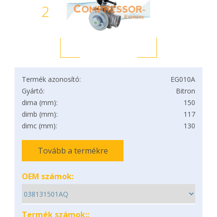
2
Termék azonosító:
EG010A
Gyártó:
Bitron
dima (mm):
150
dimb (mm):
117
dimc (mm):
130
Tovább a termékre
OEM számok:
Termék számok::