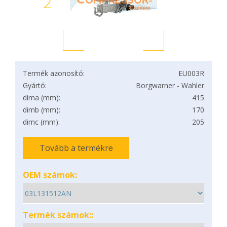
2
Termék azonosító:
EU003R
Gyártó:
Borgwarner - Wahler
dima (mm):
415
dimb (mm):
170
dimc (mm):
205
Tovább a termékre
OEM számok:
Termék számok::