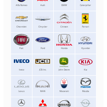
Alfa Romeo
Audi
BMW
Caterpillar
Chevrolet
Chrysler
Citroen
Ferrari
Fiat
Ford
Honda
Hyundai
Iveco
JCB Inc.
John Deere
Kia
Lexus
MAN
Maserati
Mazda