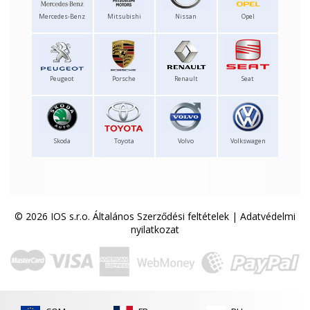
Mercedes-Benz
Mitsubishi
Nissan
Opel
Peugeot
Porsche
Renault
Seat
Skoda
Toyota
Volvo
Volkswagen
© 2026 IOS s.r.o.
Általános Szerződési feltételek
|
Adatvédelmi
nyilatkozat