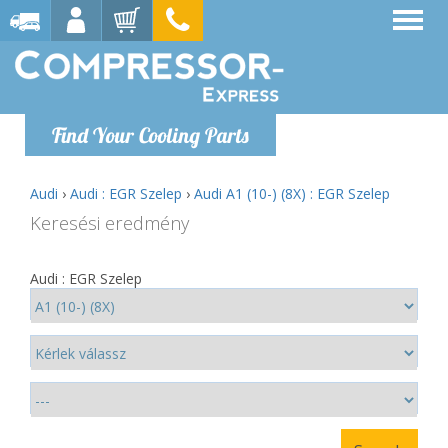
Find Your Cooling Parts
Audi
›
Audi : EGR Szelep
›
Audi A1 (10-) (8X) : EGR Szelep
Keresési eredmény
Audi : EGR Szelep