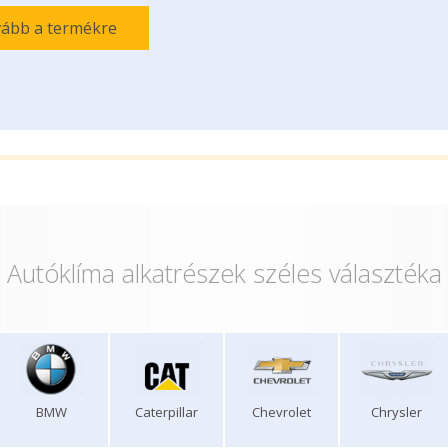
ább a termékre
Autóklíma alkatrészek széles választéka
BMW
Caterpillar
Chevrolet
Chrysler