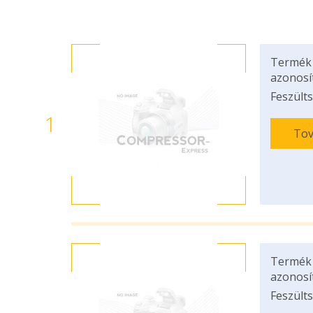
Termék
azonosí
Feszülts
1
Tov
Termék
azonosí
Feszülts