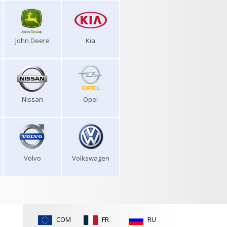
John Deere
Kia
Nissan
Opel
Volvo
Volkswagen
COM
FR
RU