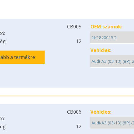
CB005
OEM számok:
tó:
ég:
12
Vehicles:
ább a termékre
CB006
Vehicles:
tó:
ég:
12