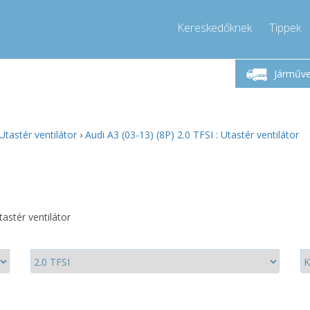
Kereskedőknek
Tippek
étfő-Péntek 9-17
Hívjon!
Hé
+36303967994
Járműv
+36303967994
pressor-express.hu
info@comp
Utastér ventilátor
›
Audi A3 (03-13) (8P) 2.0 TFSI : Utastér ventilátor
tastér ventilátor