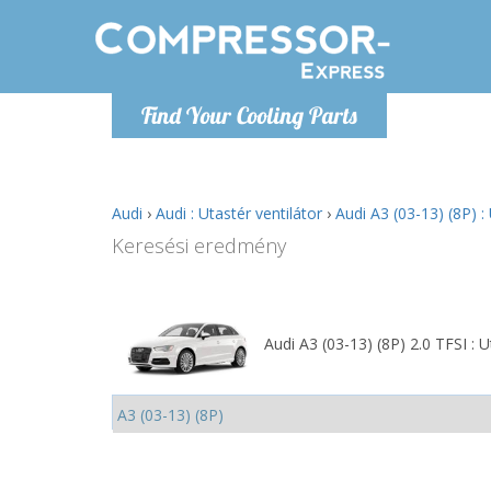
H
Find Your Cooling Parts
info@com
Audi
›
Audi : Utastér ventilátor
›
Audi A3 (03-13) (8P) : 
Keresési eredmény
Audi A3 (03-13) (8P) 2.0 TFSI : U