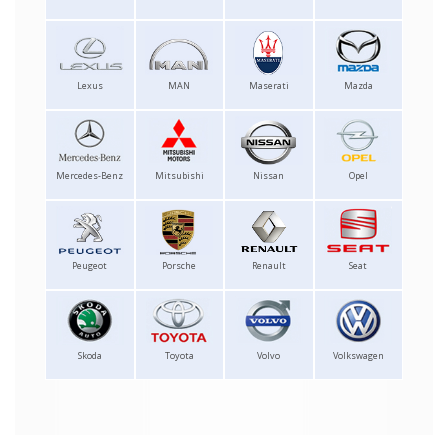
Lexus
MAN
Maserati
Mazda
Mercedes-Benz
Mitsubishi
Nissan
Opel
Peugeot
Porsche
Renault
Seat
Skoda
Toyota
Volvo
Volkswagen