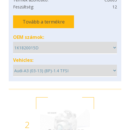
Feszültség:
12
Tovább a termékre
OEM számok:
Vehicles:
2