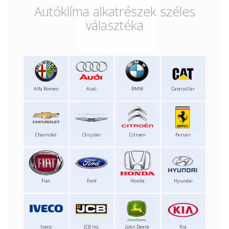
Autóklíma alkatrészek széles
választéka
Alfa Romeo
Audi
BMW
Caterpillar
Chevrolet
Chrysler
Citroen
Ferrari
Fiat
Ford
Honda
Hyundai
Iveco
JCB Inc.
John Deere
Kia