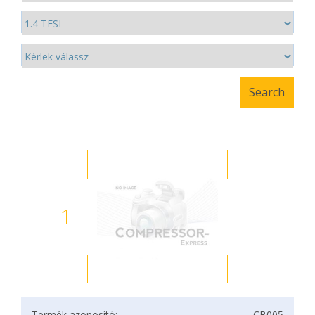
1
Termék azonosító:
CB005