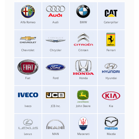
Alfa Romeo
Audi
BMW
Caterpillar
Chevrolet
Chrysler
Citroen
Ferrari
Fiat
Ford
Honda
Hyundai
Iveco
JCB Inc.
John Deere
Kia
Lexus
MAN
Maserati
Mazda