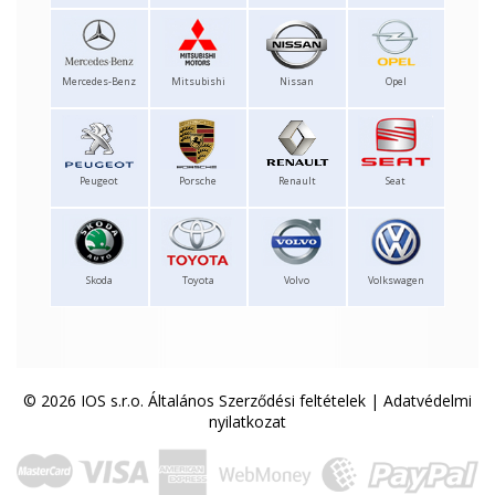
Mercedes-Benz
Mitsubishi
Nissan
Opel
Peugeot
Porsche
Renault
Seat
Skoda
Toyota
Volvo
Volkswagen
© 2026 IOS s.r.o.
Általános Szerződési feltételek
|
Adatvédelmi
nyilatkozat