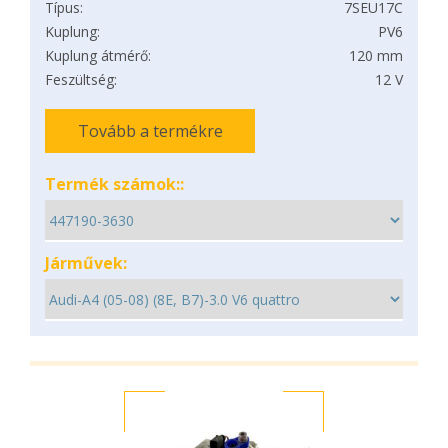
Típus:
7SEU17C
Kuplung:
PV6
Kuplung átmérő:
120 mm
Feszültség:
12 V
Tovább a termékre
Termék számok::
Járművek: