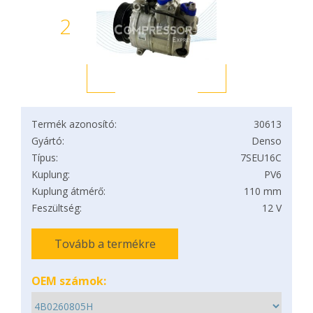
2
Termék azonosító:
30613
Gyártó:
Denso
Típus:
7SEU16C
Kuplung:
PV6
Kuplung átmérő:
110 mm
Feszültség:
12 V
Tovább a termékre
OEM számok: