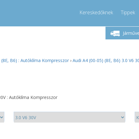
Kereskedőknek
Tippek
étfő-Péntek 9-17
Hívjon!
Hé
+36303967994
Járműv
+36303967994
pressor-express.hu
info@comp
) (8E, B6) : Autóklíma Kompresszor
›
Audi A4 (00-05) (8E, B6) 3.0 V6 
 30V : Autóklíma Kompresszor