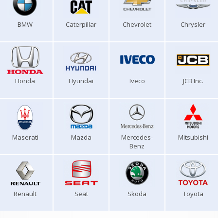
BMW
Caterpillar
Chevrolet
Chrysler
Honda
Hyundai
Iveco
JCB Inc.
Maserati
Mazda
Mercedes-
Mitsubishi
Benz
Renault
Seat
Skoda
Toyota