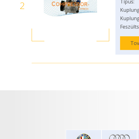
Típus:
2
Kuplung
Kuplung
Feszülts
Tov