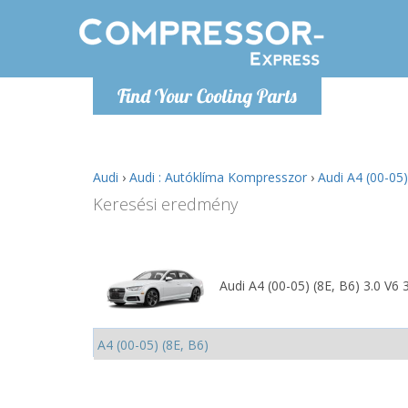
H
Find Your Cooling Parts
info@com
Audi
›
Audi : Autóklíma Kompresszor
›
Audi A4 (00-05
Keresési eredmény
Audi A4 (00-05) (8E, B6) 3.0 V6