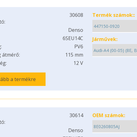
30608
Termék számok::
tó:
Denso
6SEU14C
Járművek:
:
PV6
 átmérő:
115 mm
ég:
12 V
ább a termékre
30614
OEM számok:
tó:
Denso