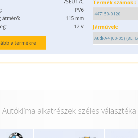
7SEU17C
Termék számok::
:
PV6
 átmérő:
115 mm
ég:
12 V
Járművek:
ább a termékre
Autóklíma alkatrészek széles választéka