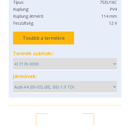
Típus:
7SEU16C
Kuplung:
PV4
Kuplung átmérő:
114 mm
Feszültség:
12 V
Tovább a termékre
Termék számok::
Járművek: