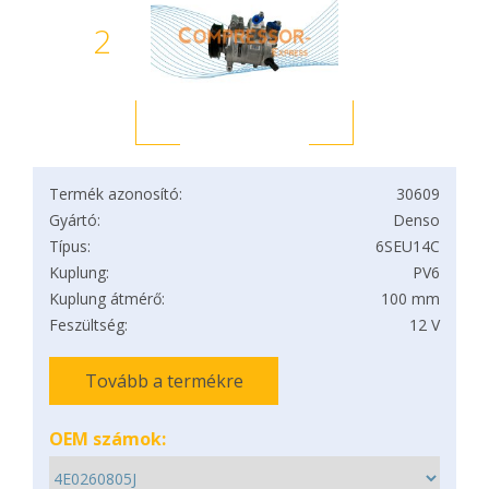
2
Termék azonosító:
30609
Gyártó:
Denso
Típus:
6SEU14C
Kuplung:
PV6
Kuplung átmérő:
100 mm
Feszültség:
12 V
Tovább a termékre
OEM számok: