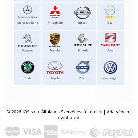
Mercedes-Benz
Mitsubishi
Nissan
Opel
Peugeot
Porsche
Renault
Seat
Skoda
Toyota
Volvo
Volkswagen
© 2026 IOS s.r.o.
Általános Szerződési feltételek
|
Adatvédelmi
nyilatkozat