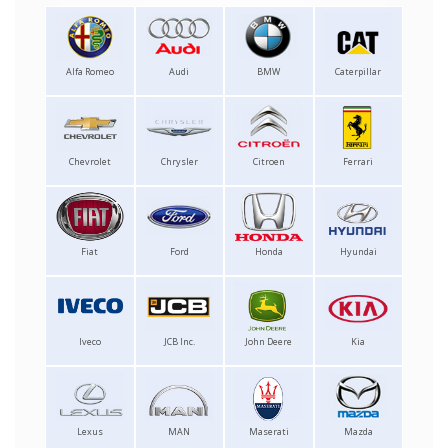
Alfa Romeo
Audi
BMW
Caterpillar
Chevrolet
Chrysler
Citroen
Ferrari
Fiat
Ford
Honda
Hyundai
Iveco
JCB Inc.
John Deere
Kia
Lexus
MAN
Maserati
Mazda