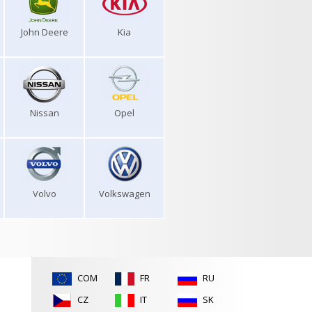
John Deere
Kia
Nissan
Opel
Volvo
Volkswagen
COM
FR
RU
CZ
IT
SK