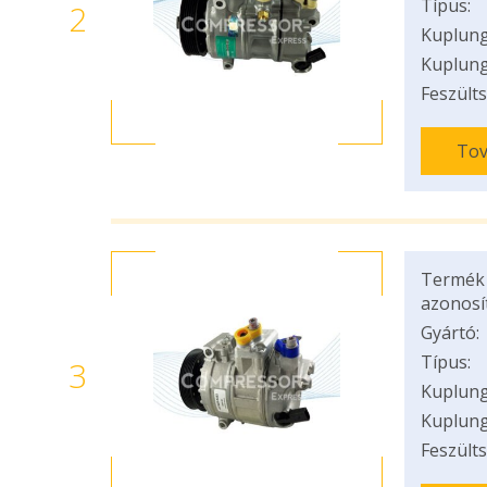
Típus:
2
Kuplung
Kuplung
Feszülts
Tov
Termék
azonosí
Gyártó:
Típus:
3
Kuplung
Kuplung
Feszülts