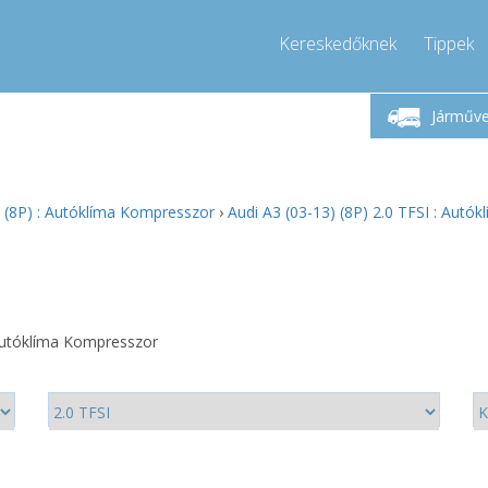
Kereskedőknek
Tippek
étfő-Péntek 9-17
Hívjon!
Hé
+36303967994
Járműv
+36303967994
pressor-express.hu
info@comp
) (8P) : Autóklíma Kompresszor
›
Audi A3 (03-13) (8P) 2.0 TFSI : Aut
 Autóklíma Kompresszor