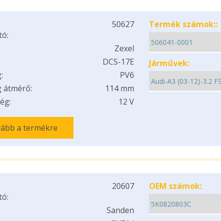
50627
Termék számok::
tó:
Zexel
DCS-17E
Járművek:
:
PV6
 átmérő:
114 mm
ég:
12 V
ább a termékre
20607
OEM számok:
tó:
Sanden