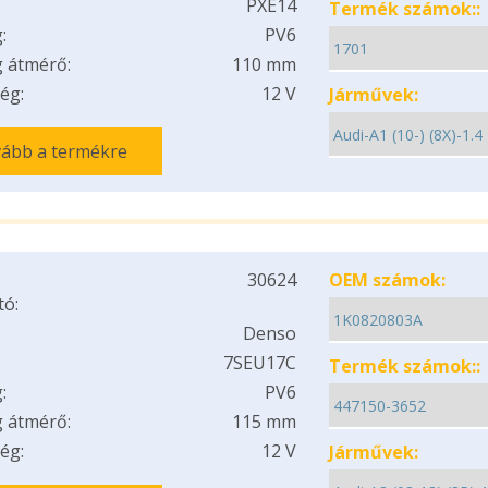
PXE14
Termék számok::
:
PV6
 átmérő:
110 mm
ég:
12 V
Járművek:
ább a termékre
30624
OEM számok:
tó:
Denso
7SEU17C
Termék számok::
:
PV6
 átmérő:
115 mm
ég:
12 V
Járművek: