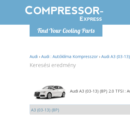
H
Find Your Cooling Parts
info@com
Audi
›
Audi : Autóklíma Kompresszor
›
Audi A3 (03-13
Keresési eredmény
Audi A3 (03-13) (8P) 2.0 TFSI :