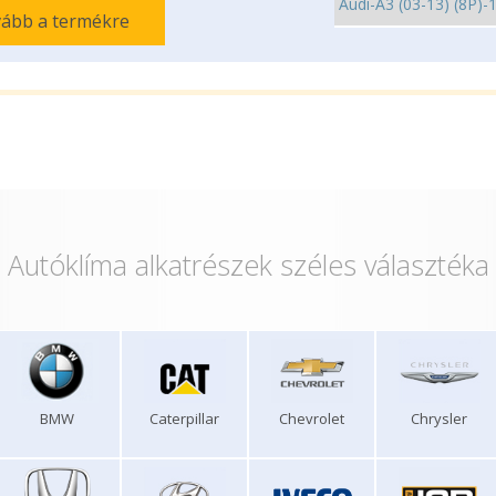
ább a termékre
Autóklíma alkatrészek széles választéka
BMW
Caterpillar
Chevrolet
Chrysler