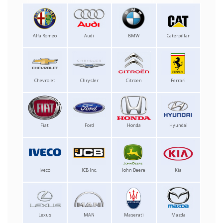
Alfa Romeo
Audi
BMW
Caterpillar
Chevrolet
Chrysler
Citroen
Ferrari
Fiat
Ford
Honda
Hyundai
Iveco
JCB Inc.
John Deere
Kia
Lexus
MAN
Maserati
Mazda