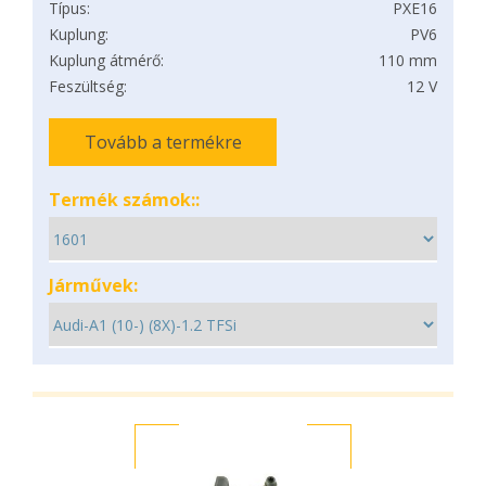
Típus:
PXE16
Kuplung:
PV6
Kuplung átmérő:
110 mm
Feszültség:
12 V
Tovább a termékre
Termék számok::
Járművek: