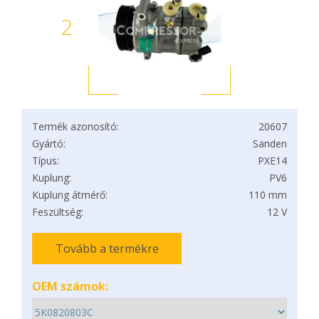
2
Termék azonosító:
20607
Gyártó:
Sanden
Típus:
PXE14
Kuplung:
PV6
Kuplung átmérő:
110 mm
Feszültség:
12 V
Tovább a termékre
OEM számok: