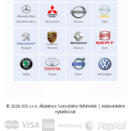
Mercedes-Benz
Mitsubishi
Nissan
Opel
Peugeot
Porsche
Renault
Seat
Skoda
Toyota
Volvo
Volkswagen
© 2026 IOS s.r.o.
Általános Szerződési feltételek
|
Adatvédelmi
nyilatkozat