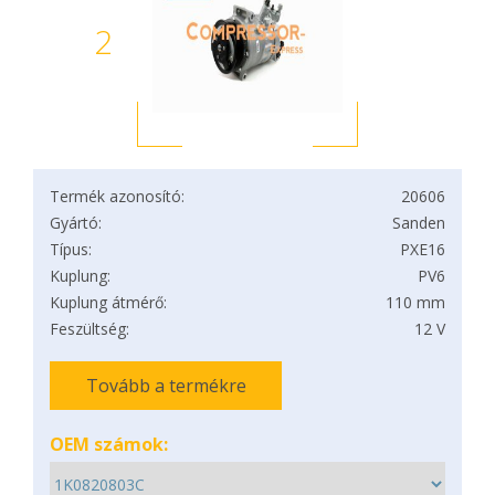
2
Termék azonosító:
20606
Gyártó:
Sanden
Típus:
PXE16
Kuplung:
PV6
Kuplung átmérő:
110 mm
Feszültség:
12 V
Tovább a termékre
OEM számok: