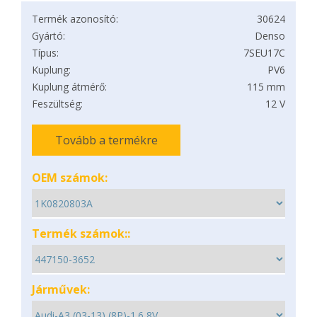
Termék azonosító:
30624
Gyártó:
Denso
Típus:
7SEU17C
Kuplung:
PV6
Kuplung átmérő:
115 mm
Feszültség:
12 V
Tovább a termékre
OEM számok:
Termék számok::
Járművek: