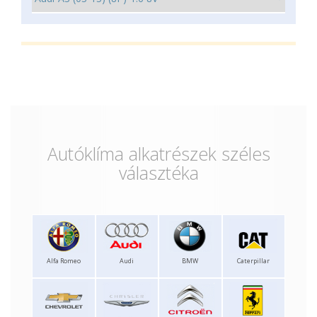
Autóklíma alkatrészek széles
választéka
Alfa Romeo
Audi
BMW
Caterpillar