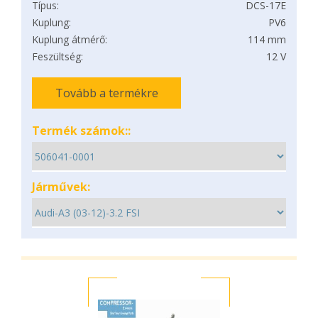
Típus:
DCS-17E
Kuplung:
PV6
Kuplung átmérő:
114 mm
Feszültség:
12 V
Tovább a termékre
Termék számok::
Járművek: