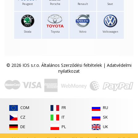
Peugeot
Porsche
Renault
Seat
Skoda
Toyota
Volvo
Volkswagen
© 2026 IOS s.r.o.
Általános Szerződési feltételek
|
Adatvédelmi
nyilatkozat
COM
FR
RU
CZ
IT
SK
DE
PL
UK
ES
RO