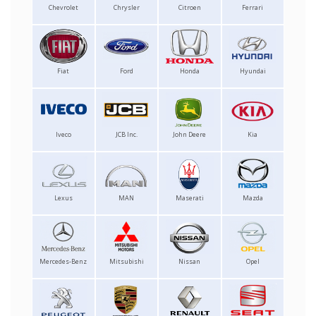
Chevrolet
Chrysler
Citroen
Ferrari
Fiat
Ford
Honda
Hyundai
Iveco
JCB Inc.
John Deere
Kia
Lexus
MAN
Maserati
Mazda
Mercedes-Benz
Mitsubishi
Nissan
Opel