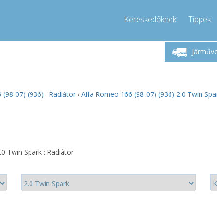
Kereskedőknek
Tippek
étfő-Péntek 9-17
Hívjon!
Hé
+36303967994
Járműv
+36303967994
pressor-express.hu
info@comp
(98-07) (936) : Radiátor
›
Alfa Romeo 166 (98-07) (936) 2.0 Twin Spar
0 Twin Spark : Radiátor