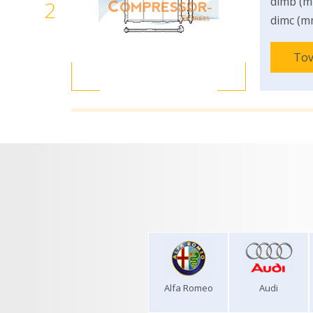
dimb (m
2
dimc (m
Tov
Alfa Romeo
Audi