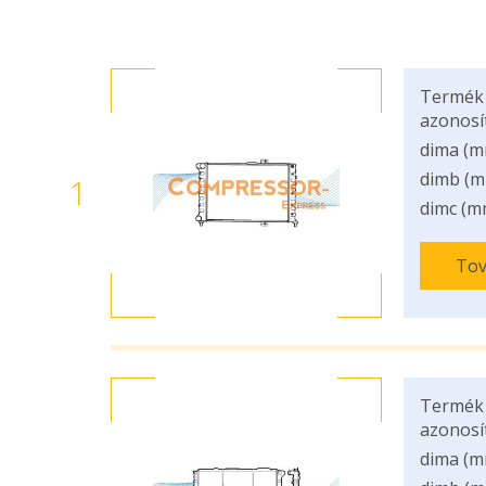
Termék
azonosí
dima (m
dimb (m
1
dimc (m
Tov
Termék
azonosí
dima (m