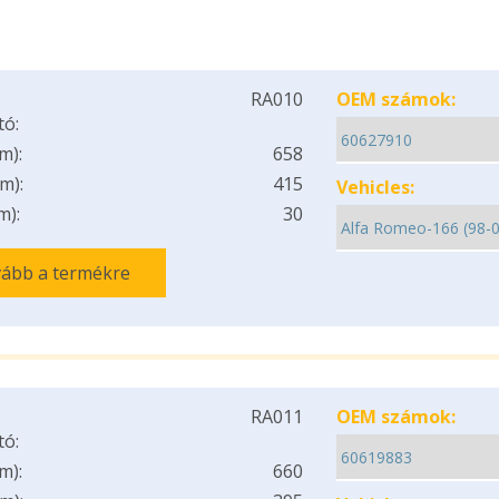
RA010
OEM számok:
tó:
m):
658
m):
415
Vehicles:
m):
30
ább a termékre
RA011
OEM számok:
tó:
m):
660