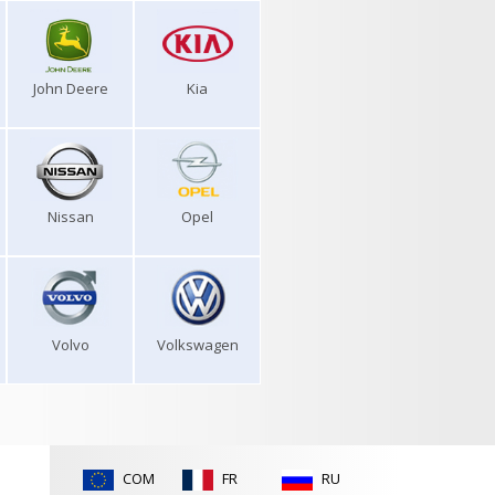
John Deere
Kia
Nissan
Opel
Volvo
Volkswagen
COM
FR
RU