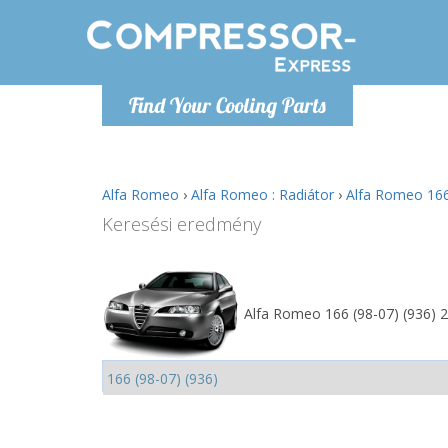
H
Find Your Cooling Parts
info@com
Alfa Romeo
›
Alfa Romeo : Radiátor
›
Alfa Romeo 166 
Keresési eredmény
Alfa Romeo 166 (98-07) (936) 2.