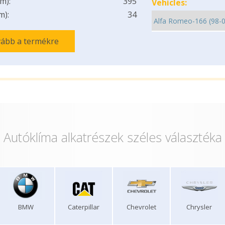
m):
395
Vehicles:
m):
34
ább a termékre
Autóklíma alkatrészek széles választéka
BMW
Caterpillar
Chevrolet
Chrysler