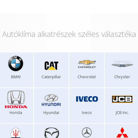
Autóklíma alkatrészek széles választéka
BMW
Caterpillar
Chevrolet
Chrysler
Honda
Hyundai
Iveco
JCB Inc.