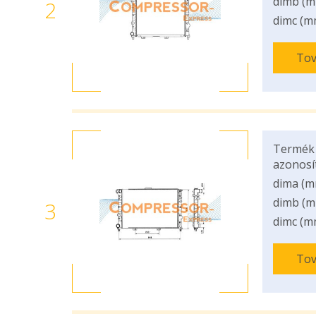
dimb (m
2
dimc (m
Tov
Termék
azonosí
dima (m
dimb (m
3
dimc (m
Tov