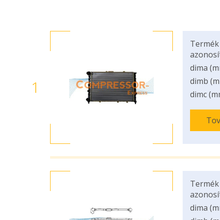
Termék
azonosí
dima (m
dimb (m
1
dimc (m
Tov
Termék
azonosí
dima (m