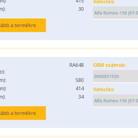
m):
415
Vehicles:
m):
30
ább a termékre
RA648
OEM számok:
tó:
m):
580
m):
414
Vehicles:
m):
34
ább a termékre