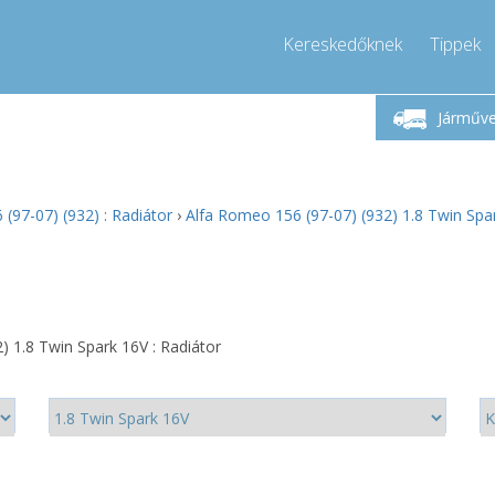
Kereskedőknek
Tippek
étfő-Péntek 9-17
Hívjon!
Hé
+36303967994
Járműv
+36303967994
pressor-express.hu
info@comp
(97-07) (932) : Radiátor
›
Alfa Romeo 156 (97-07) (932) 1.8 Twin Spar
 1.8 Twin Spark 16V : Radiátor