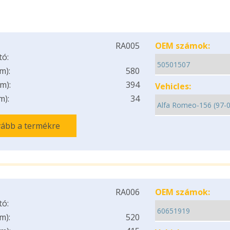
RA005
OEM számok:
tó:
m):
580
m):
394
Vehicles:
m):
34
ább a termékre
RA006
OEM számok:
tó:
m):
520