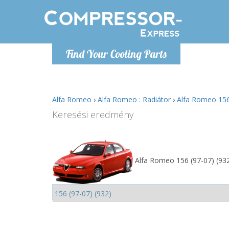
H
Find Your Cooling Parts
info@com
Alfa Romeo
›
Alfa Romeo : Radiátor
›
Alfa Romeo 156 
Keresési eredmény
Alfa Romeo 156 (97-07) (932)