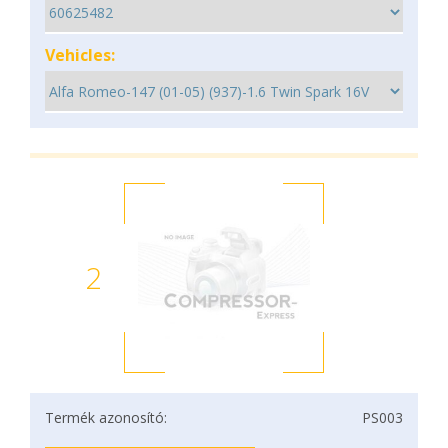
Vehicles:
2
Termék azonosító:
PS003