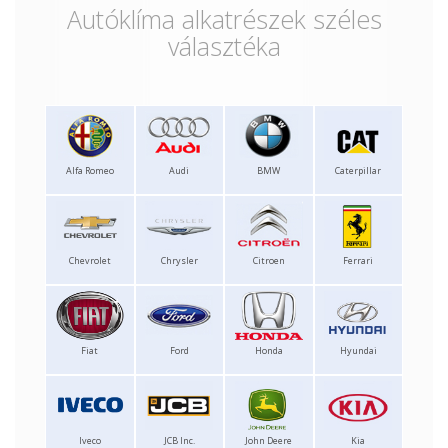
Autóklíma alkatrészek széles
választéka
Alfa Romeo
Audi
BMW
Caterpillar
Chevrolet
Chrysler
Citroen
Ferrari
Fiat
Ford
Honda
Hyundai
Iveco
JCB Inc.
John Deere
Kia