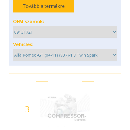
Tovább a termékre
OEM számok:
Vehicles:
3