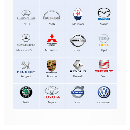
Lexus
MAN
Maserati
Mazda
Mercedes-Benz
Mitsubishi
Nissan
Opel
Peugeot
Porsche
Renault
Seat
Skoda
Toyota
Volvo
Volkswagen