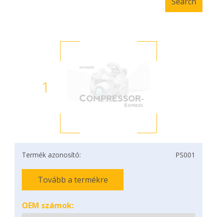
1
Termék azonosító:
PS001
Tovább a termékre
OEM számok: