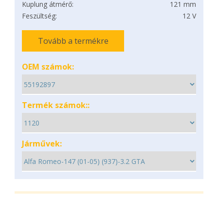
Kuplung átmérő:
121 mm
Feszültség:
12 V
Tovább a termékre
OEM számok:
Termék számok::
Járművek: