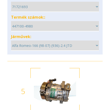
Termék számok::
Járművek:
5