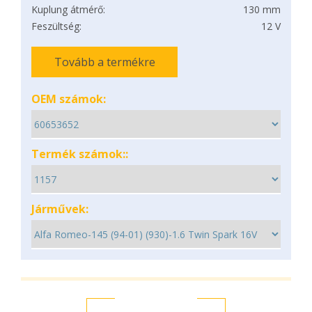
Kuplung átmérő:
130 mm
Feszültség:
12 V
Tovább a termékre
OEM számok:
Termék számok::
Járművek: