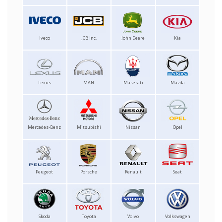
Iveco
JCB Inc.
John Deere
Kia
Lexus
MAN
Maserati
Mazda
Mercedes-Benz
Mitsubishi
Nissan
Opel
Peugeot
Porsche
Renault
Seat
Skoda
Toyota
Volvo
Volkswagen