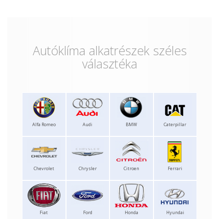
Autóklíma alkatrészek széles
választéka
Alfa Romeo
Audi
BMW
Caterpillar
Chevrolet
Chrysler
Citroen
Ferrari
Fiat
Ford
Honda
Hyundai