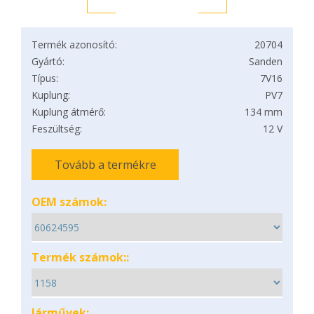
Termék azonosító:
20704
Gyártó:
Sanden
Típus:
7V16
Kuplung:
PV7
Kuplung átmérő:
134 mm
Feszültség:
12 V
Tovább a termékre
OEM számok:
Termék számok::
Járművek: