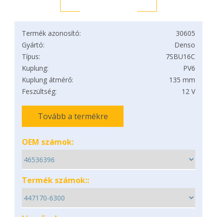
Termék azonosító:
30605
Gyártó:
Denso
Típus:
7SBU16C
Kuplung:
PV6
Kuplung átmérő:
135 mm
Feszültség:
12 V
Tovább a termékre
OEM számok:
Termék számok::