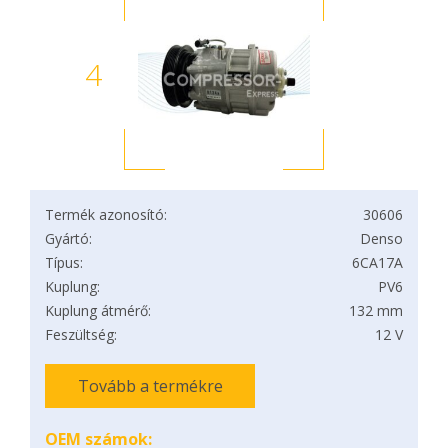
4
Termék azonosító:
30606
Gyártó:
Denso
Típus:
6CA17A
Kuplung:
PV6
Kuplung átmérő:
132 mm
Feszültség:
12 V
Tovább a termékre
OEM számok: