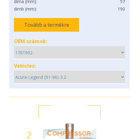
dima (mm):
57
dimb (mm):
190
Tovább a termékre
OEM számok:
Vehicles:
2