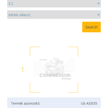
1
Termék azonosító:
US-AD035