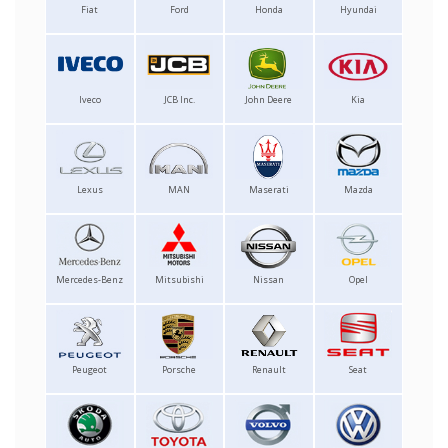
Fiat
Ford
Honda
Hyundai
Iveco
JCB Inc.
John Deere
Kia
Lexus
MAN
Maserati
Mazda
Mercedes-Benz
Mitsubishi
Nissan
Opel
Peugeot
Porsche
Renault
Seat