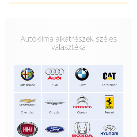
Autóklíma alkatrészek széles
választéka
Alfa Romeo
Audi
BMW
Caterpillar
Chevrolet
Chrysler
Citroen
Ferrari