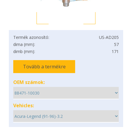
Termék azonosító:
US-AD205
dima (mm):
57
dimb (mm):
171
Tovább a termékre
OEM számok:
Vehicles: