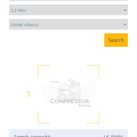
1
Termék azonosító:
US-EX091