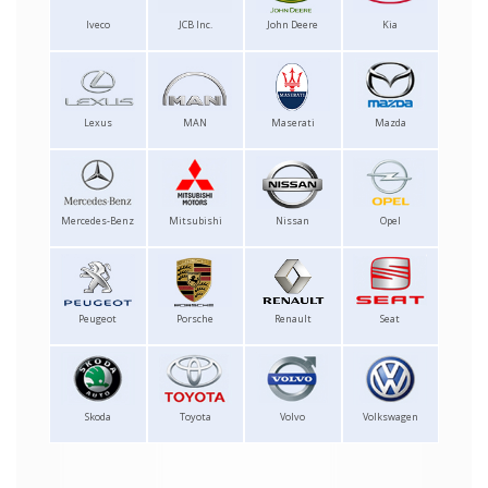
Iveco
JCB Inc.
John Deere
Kia
Lexus
MAN
Maserati
Mazda
Mercedes-Benz
Mitsubishi
Nissan
Opel
Peugeot
Porsche
Renault
Seat
Skoda
Toyota
Volvo
Volkswagen