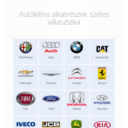
Autóklíma alkatrészek széles
választéka
Alfa Romeo
Audi
BMW
Caterpillar
Chevrolet
Chrysler
Citroen
Ferrari
Fiat
Ford
Honda
Hyundai