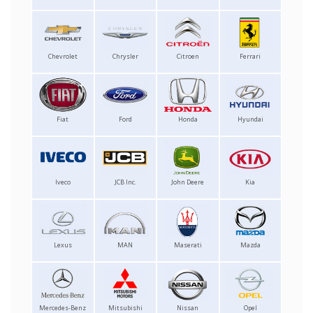
Chevrolet
Chrysler
Citroen
Ferrari
Fiat
Ford
Honda
Hyundai
Iveco
JCB Inc.
John Deere
Kia
Lexus
MAN
Maserati
Mazda
Mercedes-Benz
Mitsubishi
Nissan
Opel