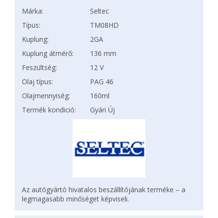
Márka:
Seltec
Típus:
TM08HD
Kuplung:
2GA
Kuplung átmérő:
136 mm
Feszültség:
12 V
Olaj típus:
PAG 46
Olajmennyiség:
160ml
Termék kondició:
Gyári Új
Az autógyártó hivatalos beszállítójának terméke – a
legmagasabb minőséget képviseli.