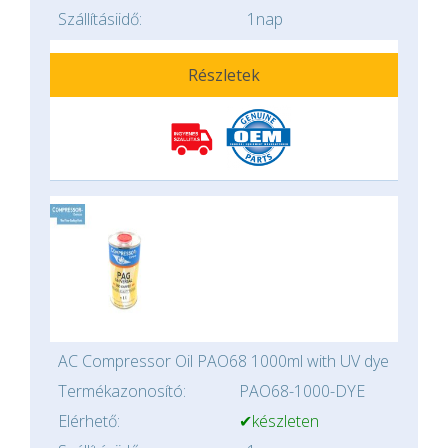
Szállításiidő:
1nap
Részletek
AC Compressor Oil PAO68 1000ml with UV dye
Termékazonosító:
PAO68-1000-DYE
Elérhető:
✔készleten