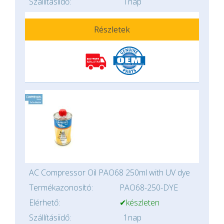
Szállításiidő:
1nap
Részletek
AC Compressor Oil PAO68 250ml with UV dye
Termékazonosító:
PAO68-250-DYE
Elérhető:
✔készleten
Szállításiidő:
1nap