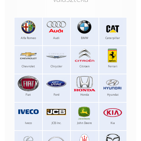
Alfa Romeo
Audi
BMW
Caterpillar
Chevrolet
Chrysler
Citroen
Ferrari
Fiat
Ford
Honda
Hyundai
Iveco
JCB Inc.
John Deere
Kia