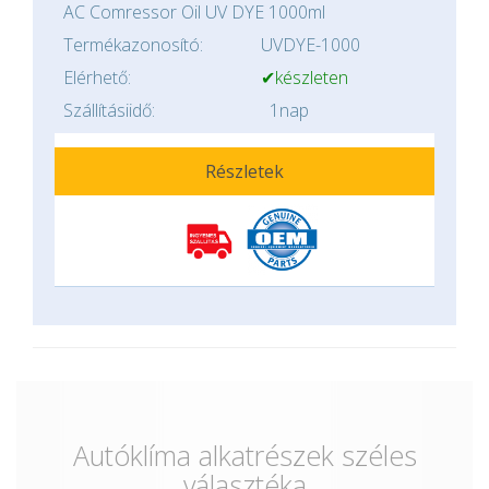
AC Comressor Oil UV DYE 1000ml
Termékazonosító:
UVDYE-1000
Elérhető:
✔készleten
Szállításiidő:
1nap
Részletek
Autóklíma alkatrészek széles
választéka