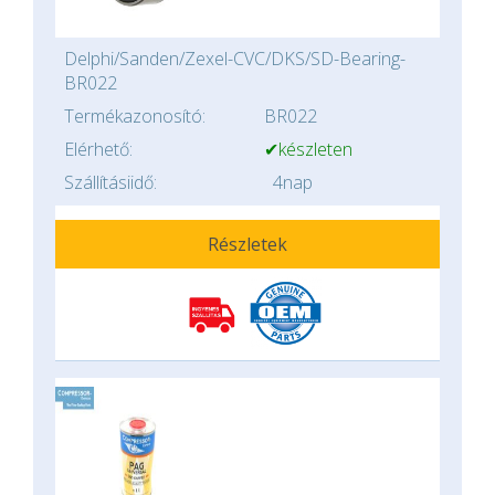
Delphi/Sanden/Zexel-CVC/DKS/SD-Bearing-
BR022
Termékazonosító:
BR022
Elérhető:
✔készleten
Szállításiidő:
4nap
Részletek