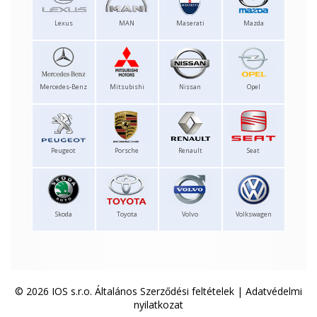
Lexus
MAN
Maserati
Mazda
Mercedes-Benz
Mitsubishi
Nissan
Opel
Peugeot
Porsche
Renault
Seat
Skoda
Toyota
Volvo
Volkswagen
© 2026 IOS s.r.o.
Általános Szerződési feltételek
|
Adatvédelmi
nyilatkozat