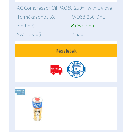
AC Compressor Oil PAO68 250ml with UV dye
Termékazonosító:
PAO68-250-DYE
Elérhető:
✔készleten
Szállításiidő:
1nap
Részletek