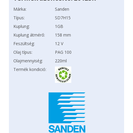
Márka:
Sanden
Típus:
SD7H15
Kuplung:
1GB
Kuplung átmérő:
158 mm
Feszültség:
12 V
Olaj típus:
PAG 100
Olajmennyiség:
220ml
Termék kondició: