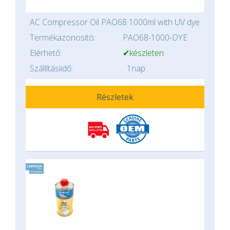
AC Compressor Oil PAO68 1000ml with UV dye
Termékazonosító:
PAO68-1000-DYE
Elérhető:
✔készleten
Szállításiidő:
1nap
Részletek