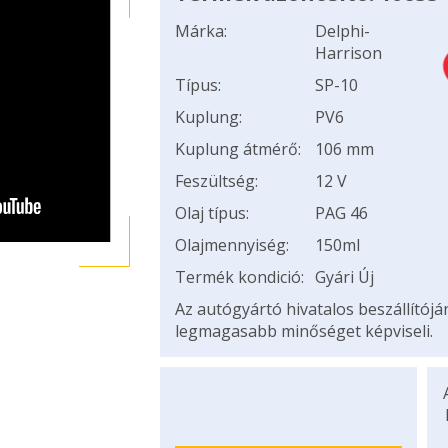
Márka:
Delphi-
Harrison
Típus:
SP-10
Kuplung:
PV6
Kuplung átmérő:
106 mm
Feszültség:
12 V
Olaj típus:
PAG 46
Olajmennyiség:
150ml
Termék kondició:
Gyári Új
Az autógyártó hivatalos beszállítój
legmagasabb minőséget képviseli.