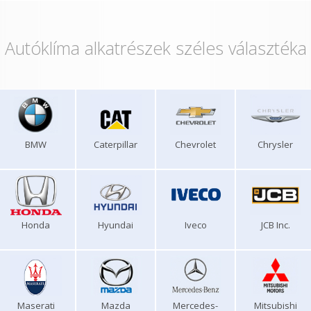
Autóklíma alkatrészek széles választéka
BMW
Caterpillar
Chevrolet
Chrysler
Honda
Hyundai
Iveco
JCB Inc.
Maserati
Mazda
Mercedes-
Mitsubishi