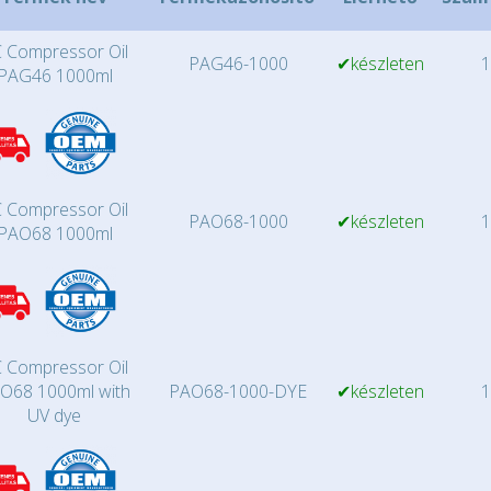
 Compressor Oil
PAG46-1000
✔készleten
1
PAG46 1000ml
 Compressor Oil
PAO68-1000
✔készleten
1
PAO68 1000ml
 Compressor Oil
O68 1000ml with
PAO68-1000-DYE
✔készleten
1
UV dye