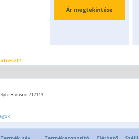
Ár megtekintése
katrészt?
elphi-Harrison 717113
agok
Termék név
Termékazonosító
Elérhető
Száll