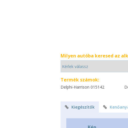
Milyen autóba keresed az al
Termék számok:
Delphi-Harrison 015142
D
Kiegészítők
Kenőany
Kép