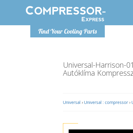
H
Find Your Cooling Parts
info@com
Universal-Harrison-
Autóklíma Kompress
Universal
›
Universal : compressor
›