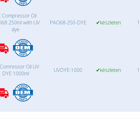
 Compressor Oil
68 250ml with UV
PAO68-250-DYE
✔készleten
1
dye
Comressor Oil UV
UVDYE-1000
✔készleten
1
DYE 1000ml