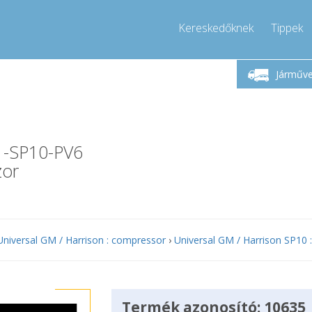
Kereskedőknek
Tippek
étfő-Péntek 9-17
Hívjon!
Hé
+36303967994
Járműv
+36303967994
pressor-express.hu
info@comp
01-SP10-PV6
zor
Universal GM / Harrison : compressor
›
Universal GM / Harrison SP10
Termék azonosító: 10635