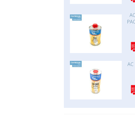
AC
PAO
AC 