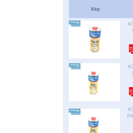
Kép
AC
AC
AC
PA