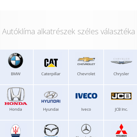
Autóklíma alkatrészek széles választéka
BMW
Caterpillar
Chevrolet
Chrysler
Honda
Hyundai
Iveco
JCB Inc.