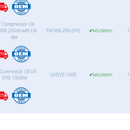
 Compressor Oil
68 250ml with UV
PAO68-250-DYE
✔készleten
1
dye
Comressor Oil UV
UVDYE-1000
✔készleten
1
DYE 1000ml