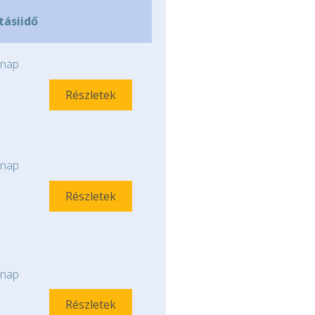
ításiidő
nap
Részletek
nap
Részletek
nap
Részletek