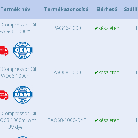
Termék név
Termékazonosító
Elérhető
Száll
 Compressor Oil
PAG46-1000
✔készleten
1
PAG46 1000ml
 Compressor Oil
PAO68-1000
✔készleten
1
PAO68 1000ml
 Compressor Oil
O68 1000ml with
PAO68-1000-DYE
✔készleten
1
UV dye