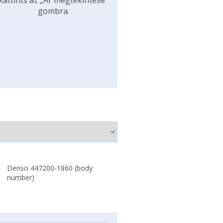
kattints az „Ár megtekintése”
gombra.
Denso 447200-1860 (body
number)