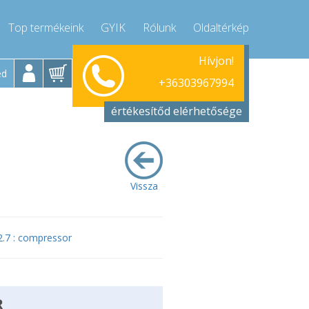
Top termékeink
GYIK
Rólunk
Oldaltérkép
Hívjon!
Hétfő-Péntek 9-17
+36303967994
ed
+36303967994
info@compressor-express.hu
értékesítőd elérhetősége
Vissza
2.7 : compressor
R