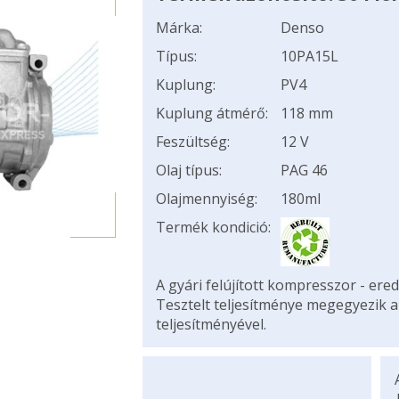
Márka:
Denso
Típus:
10PA15L
Kuplung:
PV4
Kuplung átmérő:
118 mm
Feszültség:
12 V
Olaj típus:
PAG 46
Olajmennyiség:
180ml
Termék kondició:
A gyári felújított kompresszor - ered
Tesztelt teljesítménye megegyezik 
teljesítményével.