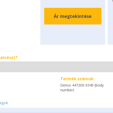
Ár megtekintése
katrészt?
Termék számok:
Denso 447200-0340 (body
number)
agok