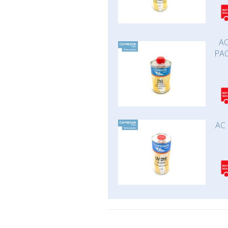
AC
PAO
AC 