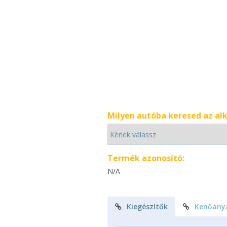
Milyen autóba keresed az al
Termék azonosító:
N/A
Kiegészítők
Kenőany