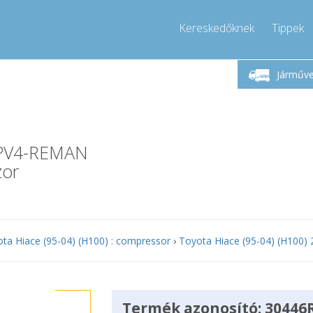
Kereskedőknek
Tippek
Hívjon!
Hétfő-Péntek 9-17
+36303967994
Járműv
+36303967994
info@compressor-express.hu
-PV4-REMAN
zor
ta Hiace (95-04) (H100) : compressor
›
Toyota Hiace (95-04) (H100) 
Termék azonosító: 30446