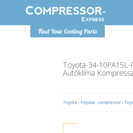
Hétfő-Péntek 9-17
Find Your Cooling Parts
+36303967994
info@compressor-express.hu
Toyota-34-10PA15L
Autóklíma Kompress
Toyota
›
Toyota : compressor
›
Toyo