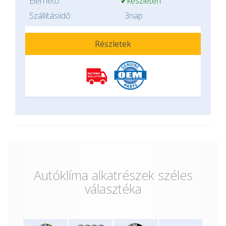
Elérhető:
✔készleten
Szállításiidő:
3nap
Részletek
Autóklíma alkatrészek széles
választéka