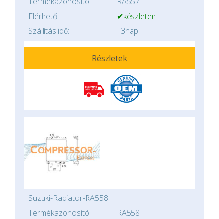
Termékazonosító:
RA557
Elérhető:
✔készleten
Szállításiidő:
3nap
Részletek
Suzuki-Radiator-RA558
Termékazonosító:
RA558