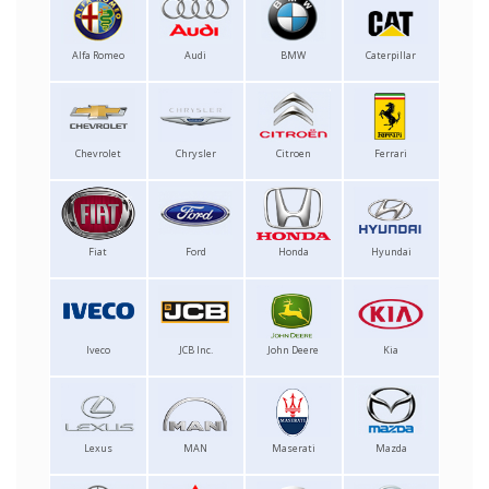
Alfa Romeo
Audi
BMW
Caterpillar
Chevrolet
Chrysler
Citroen
Ferrari
Fiat
Ford
Honda
Hyundai
Iveco
JCB Inc.
John Deere
Kia
Lexus
MAN
Maserati
Mazda