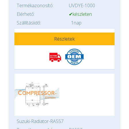
Termékazonosító:
UVDYE-1000
Elérhető:
✔készleten
Szállításiidő:
1nap
Részletek
Suzuki-Radiator-RA557