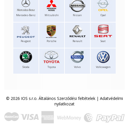
Mercedes-Benz
Mitsubishi
Nissan
Opel
Peugeot
Porsche
Renault
Seat
Skoda
Toyota
Volvo
Volkswagen
© 2026 IOS s.r.o.
Általános Szerződési feltételek
|
Adatvédelmi
nyilatkozat