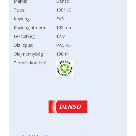
Márka:
Denso
Típus:
10S11C
Kuplung:
PV3
Kuplung átmérő:
105 mm
Feszültség:
12 V
Olaj típus:
PAG 46
Olajmennyiség:
180ml
Termék kondició: