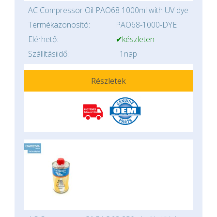
AC Compressor Oil PAO68 1000ml with UV dye
Termékazonosító:
PAO68-1000-DYE
Elérhető:
✔készleten
Szállításiidő:
1nap
Részletek