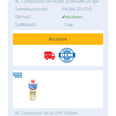
AC Compressor Oil PAO68 250ml with UV dye
Termékazonosító:
PAO68-250-DYE
Elérhető:
✔készleten
Szállításiidő:
1nap
Részletek
AC Comressor Oil UV DYE 1000ml