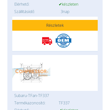
Elérhető:
✔készleten
Szállításiidő:
3nap
Részletek
Subaru-TFan-TF337
Termékazonosító:
TF337