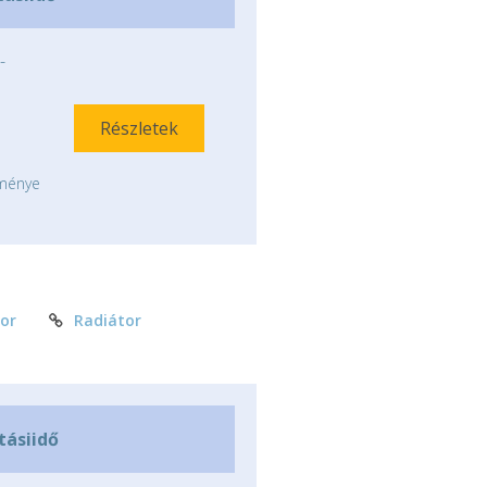
-
Részletek
tménye
or
Radiátor
ításiidő