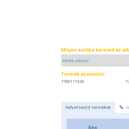
Milyen autóba keresed az al
Termék azonosító:
7700111036
7
Helyettesítő termékek
G
Kép