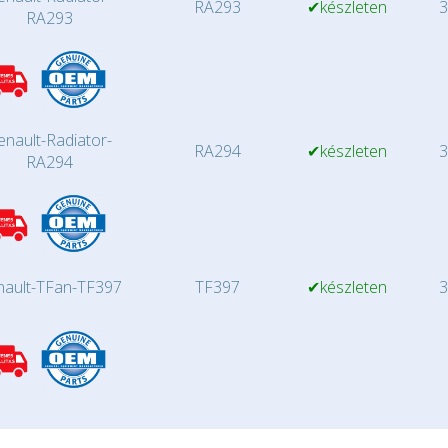
RA293
✔készleten
3
RA293
enault-Radiator-
RA294
✔készleten
3
RA294
nault-TFan-TF397
TF397
✔készleten
3