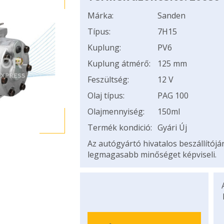
Márka:
Sanden
Típus:
7H15
Kuplung:
PV6
Kuplung átmérő:
125 mm
Feszültség:
12 V
Olaj típus:
PAG 100
Olajmennyiség:
150ml
Termék kondició:
Gyári Új
Az autógyártó hivatalos beszállítój
legmagasabb minőséget képviseli.