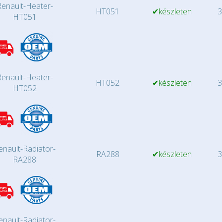
Renault-Heater-
HT051
✔készleten
3
HT051
Renault-Heater-
HT052
✔készleten
3
HT052
enault-Radiator-
RA288
✔készleten
3
RA288
enault-Radiator-