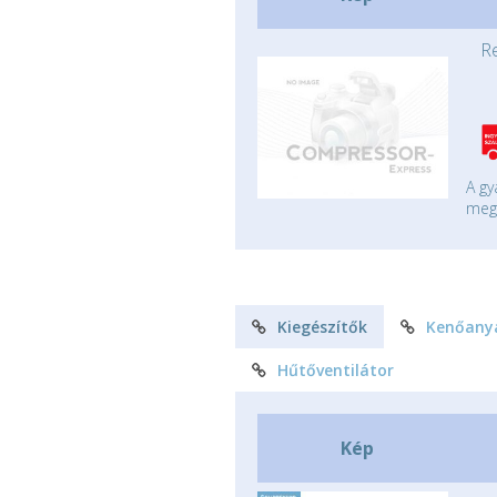
R
A gy
mege
Kiegészítők
Kenőany
Hűtőventilátor
Kép