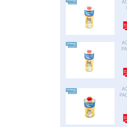
AC
AC
PA
AC
PAO