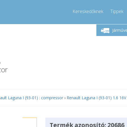
Kereskedőknek
Tippek
Hívjon!
Hétfő-Péntek 9-17
+36303967994
Járműv
+36303967994
info@compressor-express.hu
6
zor
ault Laguna I (93-01) : compressor
›
Renault Laguna I (93-01) 1.6 16V
Termék azonosító: 20686