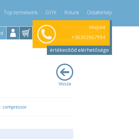
Top termékeink
GYIK
Rólunk
Oldaltérkép
Hívjon!
Hétfő-Péntek 9-17
+36303967994
ed
+36303967994
info@compressor-express.hu
értékesítőd elérhetősége
Vissza
 : compressor