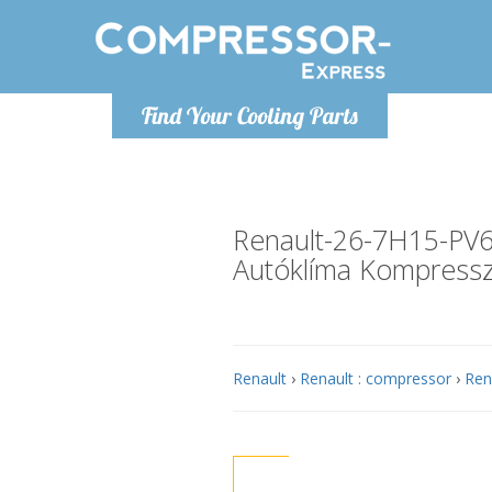
Hétfő-Péntek 9-17
Find Your Cooling Parts
+36303967994
info@compressor-express.hu
Renault-26-7H15-PV
Autóklíma Kompress
Renault
›
Renault : compressor
›
Ren