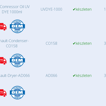
Comressor Oil UV
UVDYE-1000
✔készleten
1
DYE 1000ml
nault-Condenser-
CO158
✔készleten
3
CO158
ault-Dryer-AD066
AD066
✔készleten
3