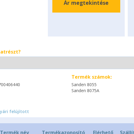
Ár megtekintése
katrészt?
Termék számok:
700406440
Sanden 8055
Sanden 8075A
yári felújított
Termék név
Termékazonosító
Elérhető
Szállí