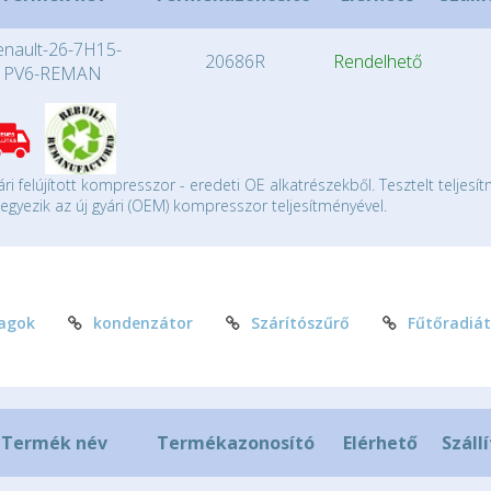
enault-26-7H15-
20686R
Rendelhető
PV6-REMAN
ári felújított kompresszor - eredeti OE alkatrészekből. Tesztelt teljesí
gyezik az új gyári (OEM) kompresszor teljesítményével.
agok
kondenzátor
Szárítószűrő
Fűtőradiát
Termék név
Termékazonosító
Elérhető
Száll