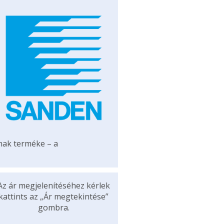
ának terméke – a
Az ár megjelenítéséhez kérlek
kattints az „Ár megtekintése”
gombra.