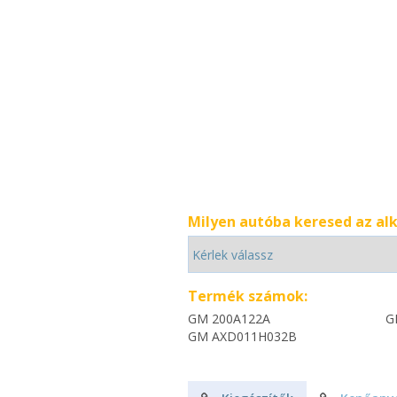
Milyen autóba keresed az al
Termék számok:
GM 200A122A
G
GM AXD011H032B