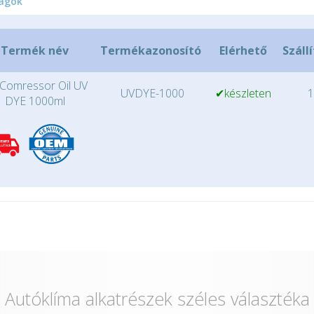
agok
Termék név
Termékazonosító
Elérhető
Száll
Comressor Oil UV
UVDYE-1000
✔készleten
1
DYE 1000ml
Autóklíma alkatrészek széles választéka