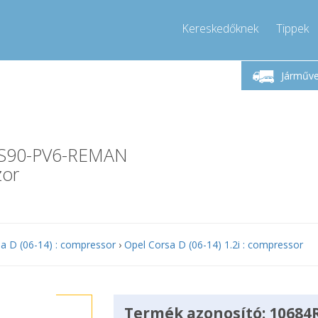
Kereskedőknek
Tippek
Hívjon!
Hétfő-Péntek 9-17
+36303967994
Járműv
+36303967994
info@compressor-express.hu
QS90-PV6-REMAN
zor
a D (06-14) : compressor
›
Opel Corsa D (06-14) 1.2i : compressor
Termék azonosító: 10684