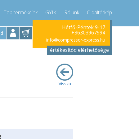
Top termékeink
GYIK
Rólunk
Oldaltérkép
Hívjon!
Hétfő-Péntek 9-17
+36303967994
ed
+36303967994
info@compressor-express.hu
értékesítőd elérhetősége
Vissza
R