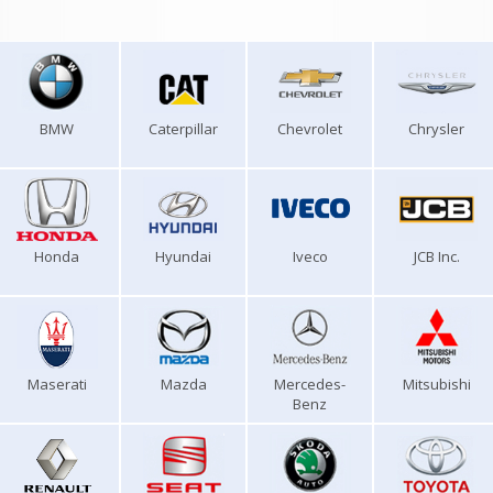
BMW
Caterpillar
Chevrolet
Chrysler
Honda
Hyundai
Iveco
JCB Inc.
Maserati
Mazda
Mercedes-
Mitsubishi
Benz