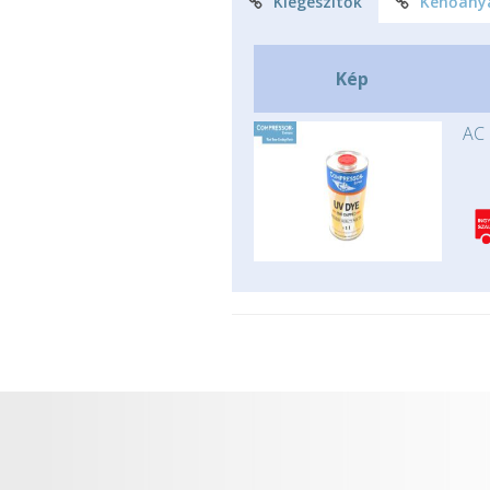
Kiegészítők
Kenőany
Kép
AC 