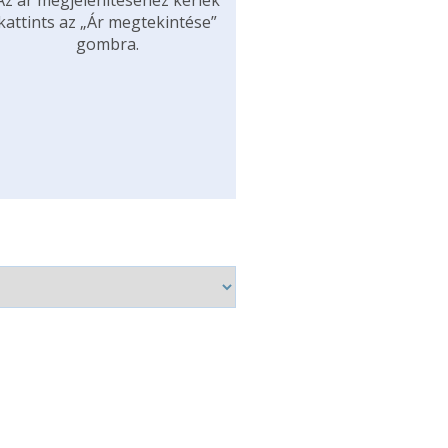
Az ár megjelenítéséhez kérlek
kattints az „Ár megtekintése”
gombra.