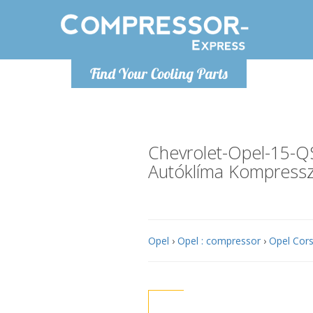
Hétfő-Péntek 9-17
Find Your Cooling Parts
+36303967994
info@compressor-express.hu
Chevrolet-Opel-15-
Autóklíma Kompress
Opel
›
Opel : compressor
›
Opel Cors