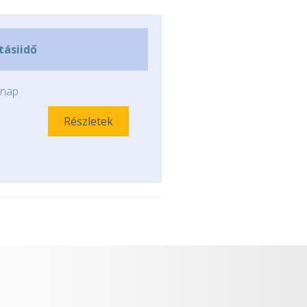
ításiidő
nap
Részletek