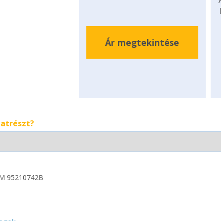
Ár megtekintése
katrészt?
M 95210742B