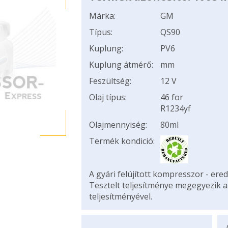
Márka:
GM
Típus:
QS90
Kuplung:
PV6
Kuplung átmérő:
mm
Feszültség:
12 V
Olaj típus:
46 for
R1234yf
Olajmennyiség:
80ml
Termék kondició:
A gyári felújított kompresszor - ered
Tesztelt teljesítménye megegyezik 
teljesítményével.