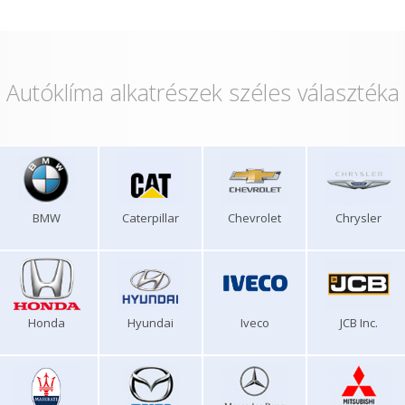
Autóklíma alkatrészek széles választéka
BMW
Caterpillar
Chevrolet
Chrysler
Honda
Hyundai
Iveco
JCB Inc.