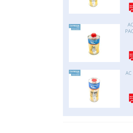
AC
PAO
AC 