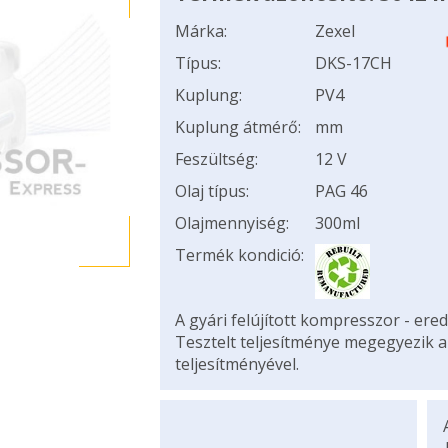
Márka:
Zexel
Típus:
DKS-17CH
Kuplung:
PV4
Kuplung átmérő:
mm
Feszültség:
12 V
Olaj típus:
PAG 46
Olajmennyiség:
300ml
Termék kondició:
A gyári felújított kompresszor - ered
Tesztelt teljesítménye megegyezik 
teljesítményével.