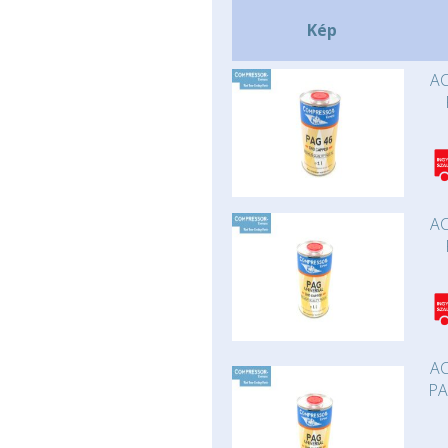
Kép
AC
AC
AC
PA