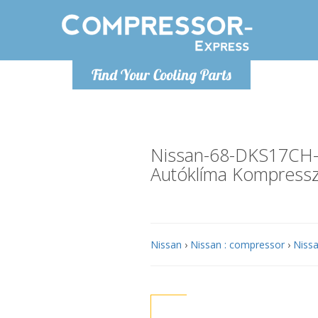
Hétfő-Péntek 9-17
Find Your Cooling Parts
+36303967994
info@compressor-express.hu
Nissan-68-DKS17CH
Autóklíma Kompress
Nissan
›
Nissan : compressor
›
Nissa