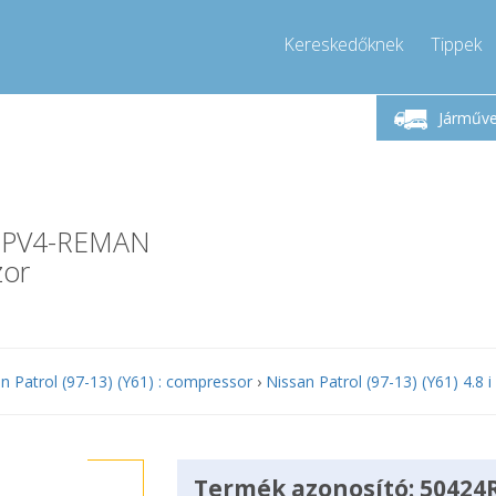
Kereskedőknek
Tippek
Hívjon!
Hétfő-Péntek 9-17
+36303967994
Járműv
+36303967994
info@compressor-express.hu
-PV4-REMAN
zor
n Patrol (97-13) (Y61) : compressor
›
Nissan Patrol (97-13) (Y61) 4.8 
Termék azonosító: 50424