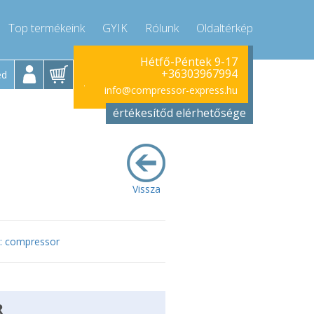
Top termékeink
GYIK
Rólunk
Oldaltérkép
Hívjon!
Hétfő-Péntek 9-17
+36303967994
ed
+36303967994
info@compressor-express.hu
értékesítőd elérhetősége
Vissza
i : compressor
R