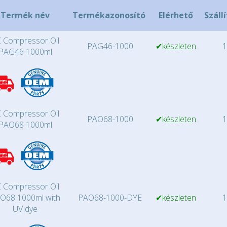
Termék név
Termékazonosító
Elérhető
Száll
 Compressor Oil
PAG46-1000
✔készleten
1
PAG46 1000ml
 Compressor Oil
PAO68-1000
✔készleten
1
PAO68 1000ml
 Compressor Oil
O68 1000ml with
PAO68-1000-DYE
✔készleten
1
UV dye