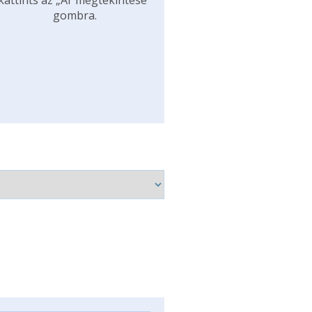
kattints az „Ár megtekintése”
gombra.