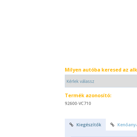
Milyen autóba keresed az al
Termék azonosító:
92600-VC710
Kiegészítők
Kenőany