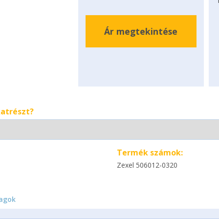
Ár megtekintése
katrészt?
Termék számok:
Zexel 506012-0320
agok