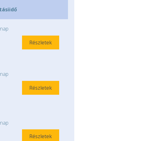
ításiidő
nap
Részletek
nap
Részletek
nap
Részletek