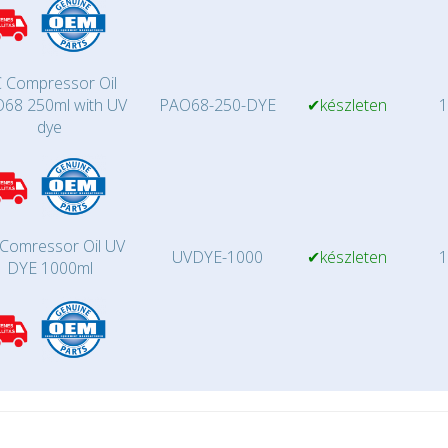
 Compressor Oil
68 250ml with UV
PAO68-250-DYE
✔készleten
1
dye
Comressor Oil UV
UVDYE-1000
✔készleten
1
DYE 1000ml