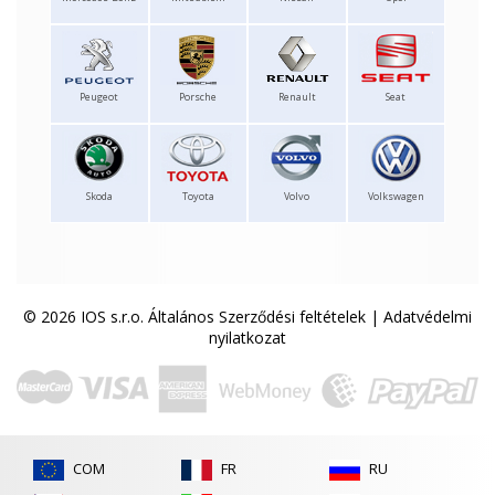
Peugeot
Porsche
Renault
Seat
Skoda
Toyota
Volvo
Volkswagen
© 2026 IOS s.r.o.
Általános Szerződési feltételek
|
Adatvédelmi
nyilatkozat
COM
FR
RU