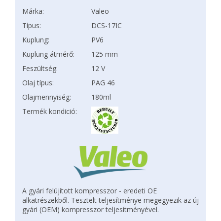
Márka:
Valeo
Típus:
DCS-17IC
Kuplung:
PV6
Kuplung átmérő:
125 mm
Feszültség:
12 V
Olaj típus:
PAG 46
Olajmennyiség:
180ml
Termék kondició:
A gyári felújított kompresszor - eredeti OE
alkatrészekből. Tesztelt teljesítménye megegyezik az új
gyári (OEM) kompresszor teljesítményével.