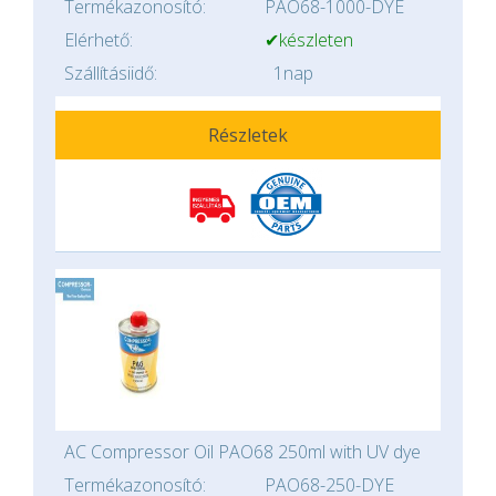
Termékazonosító:
PAO68-1000-DYE
Elérhető:
✔készleten
Szállításiidő:
1nap
Részletek
AC Compressor Oil PAO68 250ml with UV dye
Termékazonosító:
PAO68-250-DYE