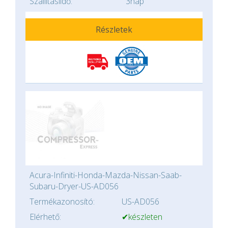
Szállításiidő:
3nap
Részletek
Acura-Infiniti-Honda-Mazda-Nissan-Saab-
Subaru-Dryer-US-AD056
Termékazonosító:
US-AD056
Elérhető:
✔készleten