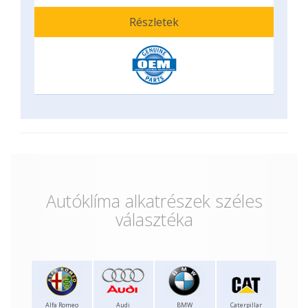
Részletek
Autóklíma alkatrészek széles
választéka
Alfa Romeo
Audi
BMW
Caterpillar