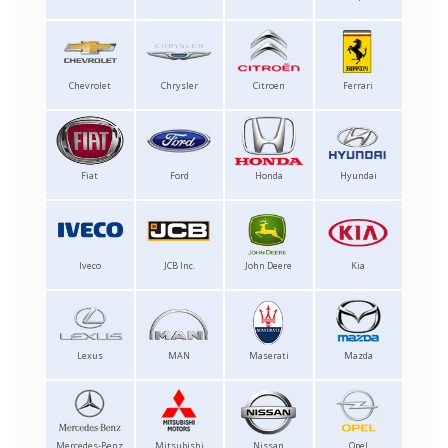
Chevrolet
Chrysler
Citroen
Ferrari
Fiat
Ford
Honda
Hyundai
Iveco
JCB Inc.
John Deere
Kia
Lexus
MAN
Maserati
Mazda
Mercedes-Benz
Mitsubishi
Nissan
Opel