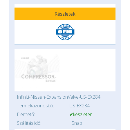
Részletek
Infiniti-Nissan-ExpansionValve-US-EX284
Termékazonosító:
US-EX284
Elérhető:
✔készleten
Szállításiidő:
5nap