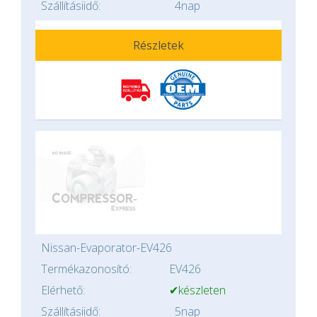
Szállításiidő:
4nap
Részletek
Nissan-Evaporator-EV426
Termékazonosító:
EV426
Elérhető:
✔készleten
Szállításiidő:
5nap