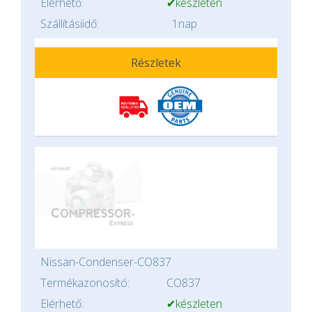
Elérhető:
✔készleten
Szállításiidő:
1nap
Részletek
Nissan-Condenser-CO837
Termékazonosító:
CO837
Elérhető:
✔készleten