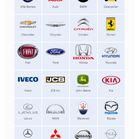
Alfa Romeo
Audi
BMW
Caterpillar
Chevrolet
Chrysler
Citroen
Ferrari
Fiat
Ford
Honda
Hyundai
Iveco
JCB Inc.
John Deere
Kia
Lexus
MAN
Maserati
Mazda