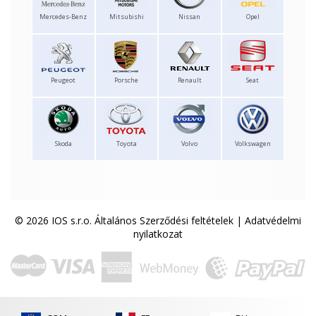
Mercedes-Benz
Mitsubishi
Nissan
Opel
Peugeot
Porsche
Renault
Seat
Skoda
Toyota
Volvo
Volkswagen
© 2026 IOS s.r.o.
Általános Szerződési feltételek
|
Adatvédelmi
nyilatkozat