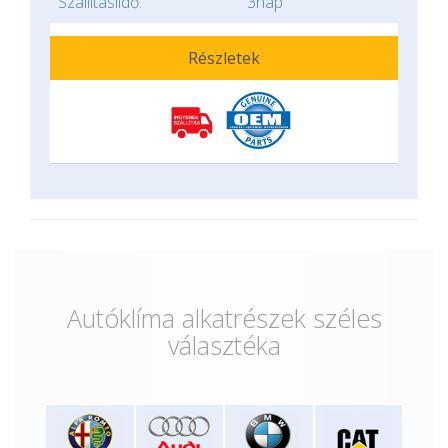
Szállításiidő:
3nap
Részletek
Autóklíma alkatrészek széles
választéka