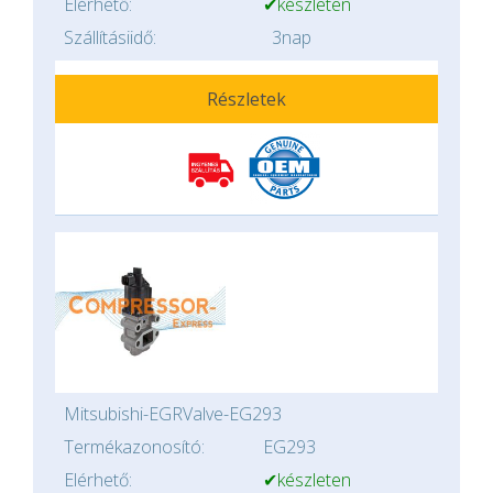
Elérhető:
✔készleten
Szállításiidő:
3nap
Részletek
Mitsubishi-EGRValve-EG293
Termékazonosító:
EG293
Elérhető:
✔készleten