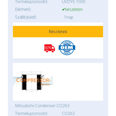
Termékazonosító:
UVDYE-1000
Elérhető:
✔készleten
Szállításiidő:
1nap
Részletek
Mitsubishi-Condenser-CO263
Termékazonosító:
CO263