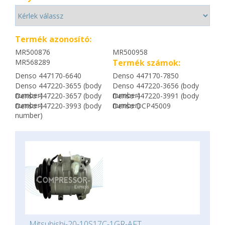
Termék azonosító:
MR500876
MR500958
MR568289
Termék számok:
Denso 447170-6640
Denso 447170-7850
Denso 447220-3655 (body
Denso 447220-3656 (body
number)
number)
Denso 447220-3657 (body
Denso 447220-3991 (body
number)
number)
Denso 447220-3993 (body
Denso DCP45009
number)
Mitsubishi-20-10S17C-1GR-AFT