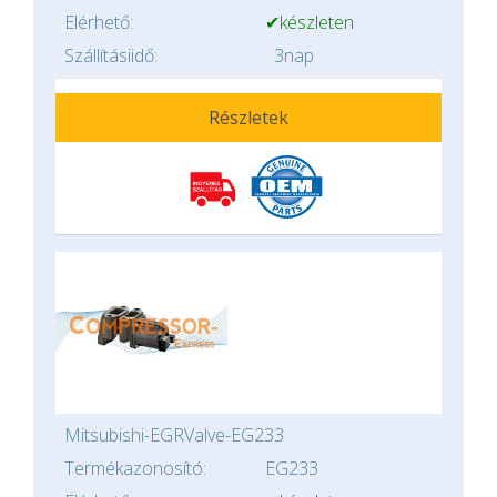
Elérhető:
✔készleten
Szállításiidő:
3nap
Részletek
Mitsubishi-EGRValve-EG233
Termékazonosító:
EG233