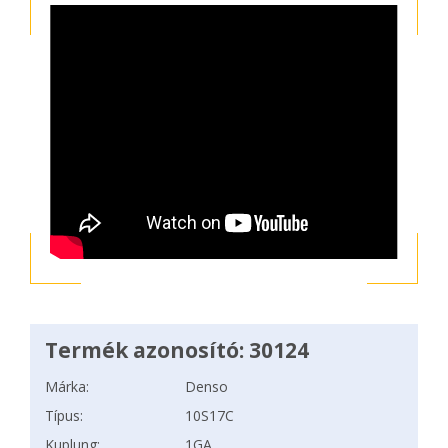
Termék azonosító: 30124
Márka:
Denso
Típus:
10S17C
Kuplung:
1GA