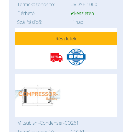
Termékazonosító:
UVDYE-1000
Elérhető:
✔készleten
Szállításiidő:
1nap
Részletek
Mitsubishi-Condenser-CO261
Termékazonosító:
CO261