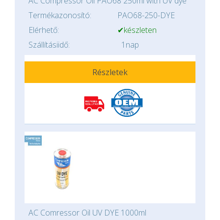
AC Compressor Oil PAO68 250ml with UV dye
Termékazonosító:
PAO68-250-DYE
Elérhető:
✔készleten
Szállításiidő:
1nap
Részletek
AC Comressor Oil UV DYE 1000ml