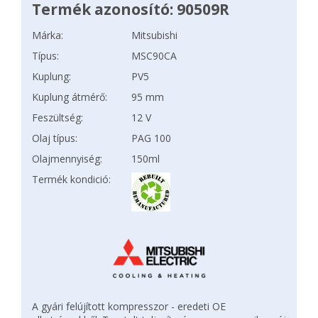
Termék azonosító: 90509R
Márka:
Mitsubishi
Típus:
MSC90CA
Kuplung:
PV5
Kuplung átmérő:
95 mm
Feszültség:
12 V
Olaj típus:
PAG 100
Olajmennyiség:
150ml
Termék kondició:
A gyári felújított kompresszor - eredeti OE