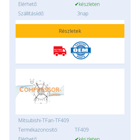
Elérhető:
✔készleten
Szállításiidő:
3nap
Részletek
Mitsubishi-TFan-TF409
Termékazonosító:
TF409
Elérhető:
✔készleten