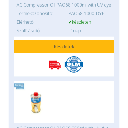
AC Compressor Oil PAO68 1000ml with UV dye
Termékazonosító:
PAO68-1000-DYE
Elérhető:
✔készleten
Szállításiidő:
1nap
Részletek