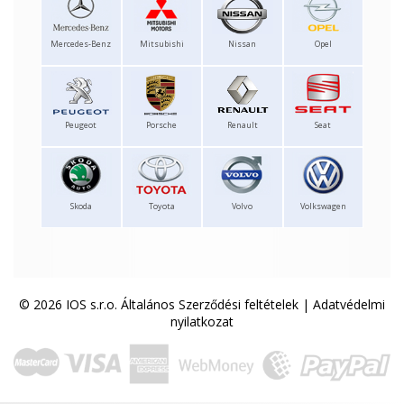
Mercedes-Benz
Mitsubishi
Nissan
Opel
Peugeot
Porsche
Renault
Seat
Skoda
Toyota
Volvo
Volkswagen
© 2026 IOS s.r.o.
Általános Szerződési feltételek
|
Adatvédelmi
nyilatkozat