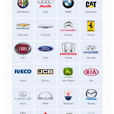
Alfa Romeo
Audi
BMW
Caterpillar
Chevrolet
Chrysler
Citroen
Ferrari
Fiat
Ford
Honda
Hyundai
Iveco
JCB Inc.
John Deere
Kia
Lexus
MAN
Maserati
Mazda