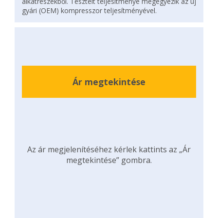
alkatrészekből. Tesztelt teljesítménye megegyezik az új
gyári (OEM) kompresszor teljesítményével.
Ár megtekintése
Az ár megjelenítéséhez kérlek kattints az „Ár
megtekintése” gombra.