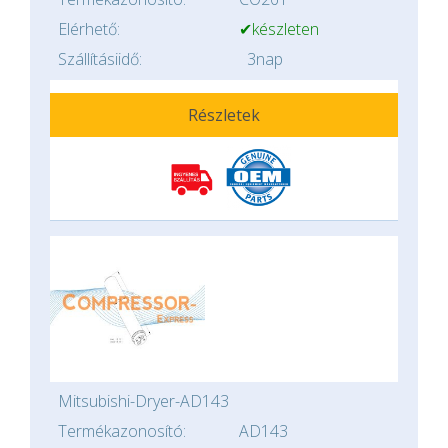
Elérhető:
✔készleten
Szállításiidő:
3nap
Részletek
Mitsubishi-Dryer-AD143
Termékazonosító:
AD143