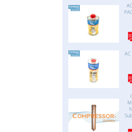
AC
PAO
AC 
Ma
N
Sub