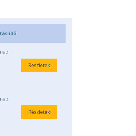
ításiidő
nap
Részletek
nap
Részletek