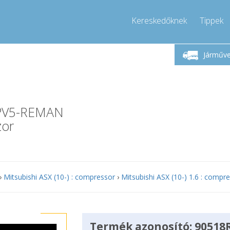
Kereskedőknek
Tippek
étfő-Péntek 9-17
Hívjon!
Hé
+36303967994
Járműv
+36303967994
pressor-express.hu
info@comp
-PV5-REMAN
zor
›
Mitsubishi ASX (10-) : compressor
›
Mitsubishi ASX (10-) 1.6 : compr
Termék azonosító: 90518