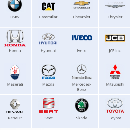
BMW
Caterpillar
Chevrolet
Chrysler
Honda
Hyundai
Iveco
JCB Inc.
Maserati
Mazda
Mercedes-
Mitsubishi
Benz
Renault
Seat
Skoda
Toyota