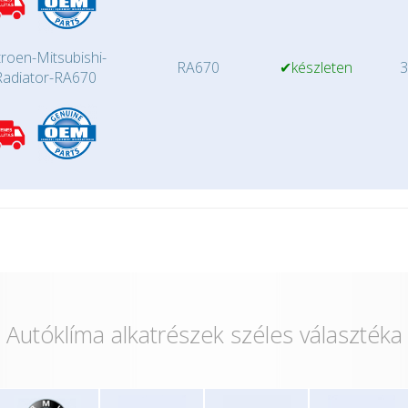
troen-Mitsubishi-
RA670
✔készleten
3
Radiator-RA670
Autóklíma alkatrészek széles választéka