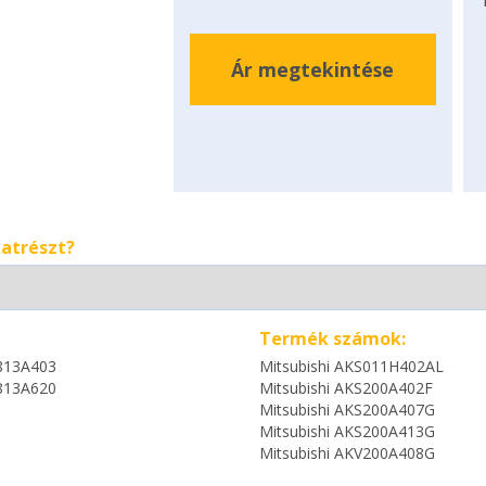
Ár megtekintése
katrészt?
Termék számok:
813A403
Mitsubishi AKS011H402AL
813A620
Mitsubishi AKS200A402F
Mitsubishi AKS200A407G
Mitsubishi AKS200A413G
Mitsubishi AKV200A408G