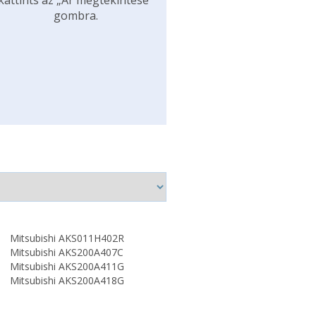
kattints az „Ár megtekintése”
gombra.
Mitsubishi AKS011H402R
Mitsubishi AKS200A407C
Mitsubishi AKS200A411G
Mitsubishi AKS200A418G