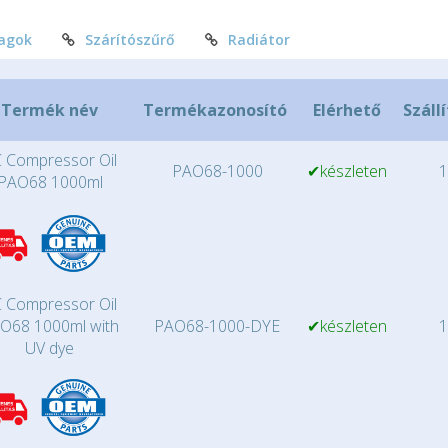
agok
Szárítószűrő
Radiátor
Termék név
Termékazonosító
Elérhető
Száll
 Compressor Oil
PAO68-1000
✔készleten
1
PAO68 1000ml
 Compressor Oil
O68 1000ml with
PAO68-1000-DYE
✔készleten
1
UV dye