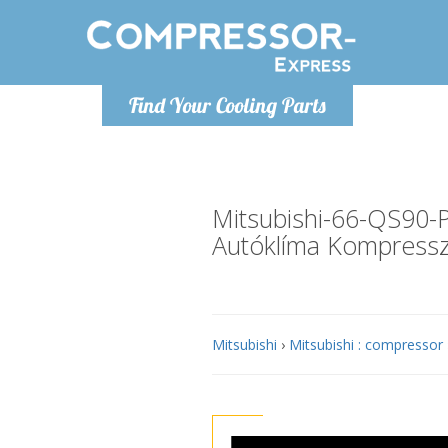
H
Find Your Cooling Parts
info@com
Mitsubishi-66-QS90
Autóklíma Kompress
Mitsubishi
›
Mitsubishi : compressor