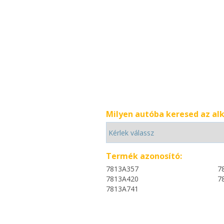
Milyen autóba keresed az al
Termék azonosító:
7813A357
7
7813A420
7
7813A741