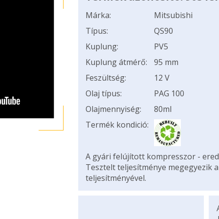
Márka:
Mitsubishi
Típus:
QS90
Kuplung:
PV5
Kuplung átmérő:
95 mm
Feszültség:
12 V
Olaj típus:
PAG 100
Olajmennyiség:
80ml
Termék kondició:
A gyári felújított kompresszor - ered
Tesztelt teljesítménye megegyezik 
teljesítményével.