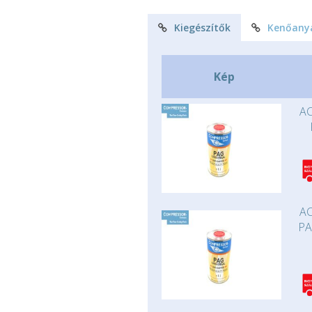
Kiegészítők
Kenőany
Kép
AC
AC
PA