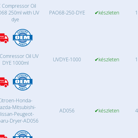
 Compressor Oil
68 250ml with UV
PAO68-250-DYE
✔készleten
1
dye
Comressor Oil UV
UVDYE-1000
✔készleten
1
DYE 1000ml
Citroen-Honda-
zda-Mitsubishi-
AD056
✔készleten
4
issan-Peugeot-
aru-Dryer-AD056