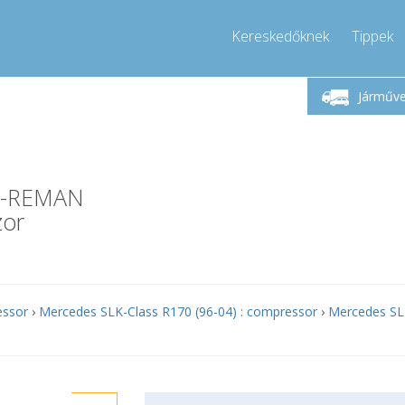
Kereskedőknek
Tippek
Hívjon!
Hétfő-Péntek 9-17
+36303967994
Járműv
+36303967994
info@compressor-express.hu
8-REMAN
zor
essor
›
Mercedes SLK-Class R170 (96-04) : compressor
›
Mercedes SL