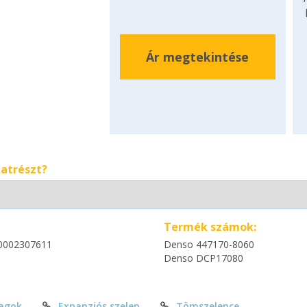
Ár megtekintése
katrészt?
Termék számok:
0002307611
Denso 447170-8060
Denso DCP17080
agok
Expanziós szelep
Tömszelence