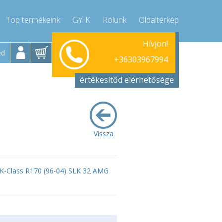
Top termékeink
GYIK
Rólunk
Oldaltérkép
Hívjon!
Hétfő-Péntek 9-17
+36303967994
ed
+36303967994
info@compressor-express.hu
értékesítőd elérhetősége
Vissza
K-Class R170 (96-04) SLK 32 AMG