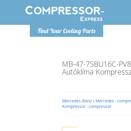
Hétfő-Péntek 9-17
Find Your Cooling Parts
+36303967994
info@compressor-express.hu
MB-47-7SBU16C-PV
Autóklíma Kompress
Mercedes-Benz
›
Mercedes : compr
Kompressor : compressor