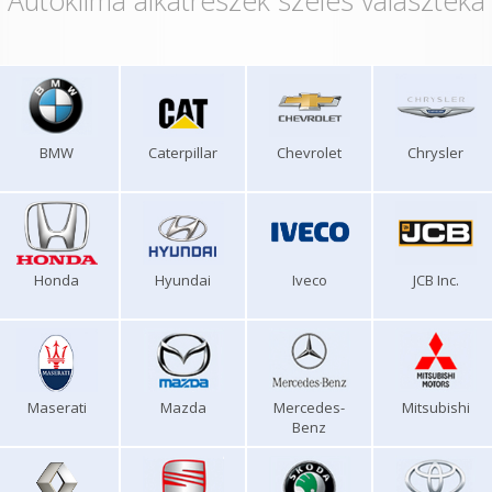
Autóklíma alkatrészek széles választéka
BMW
Caterpillar
Chevrolet
Chrysler
Honda
Hyundai
Iveco
JCB Inc.
Maserati
Mazda
Mercedes-
Mitsubishi
Benz