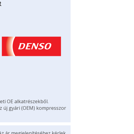
R
eti OE alkatrészekből.
az új gyári (OEM) kompresszor
Az ár megjelenítéséhez kérlek