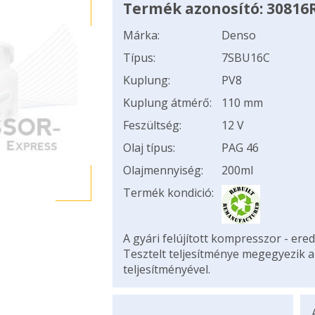
Termék azonosító: 30816
Márka:
Denso
Típus:
7SBU16C
Kuplung:
PV8
Kuplung átmérő:
110 mm
Feszültség:
12 V
Olaj típus:
PAG 46
Olajmennyiség:
200ml
Termék kondició:
A gyári felújított kompresszor - ered
Tesztelt teljesítménye megegyezik 
teljesítményével.