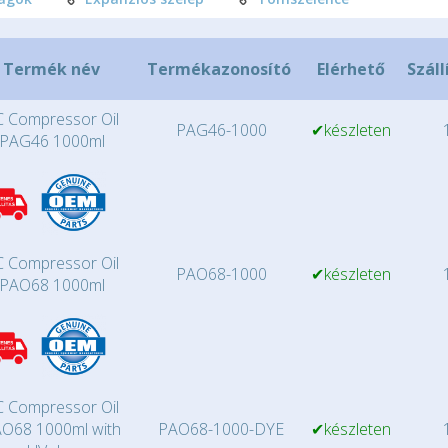
Termék név
Termékazonosító
Elérhető
Száll
 Compressor Oil
PAG46-1000
✔készleten
1
PAG46 1000ml
 Compressor Oil
PAO68-1000
✔készleten
1
PAO68 1000ml
 Compressor Oil
O68 1000ml with
PAO68-1000-DYE
✔készleten
1