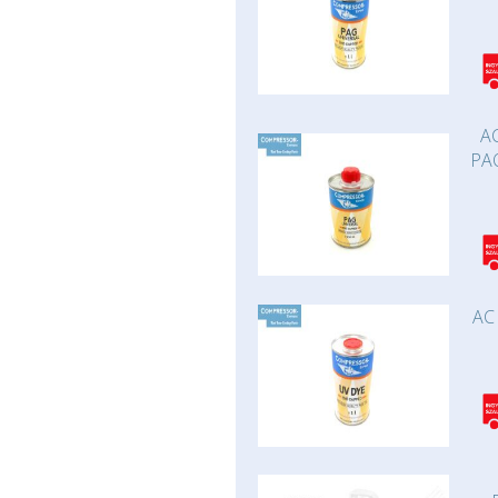
AC
PAO
AC