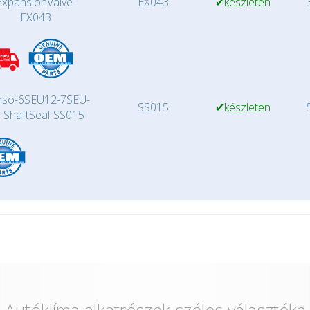
ExpansionValve-
EX043
✔készleten
3
EX043
so-6SEU12-7SEU-
SS015
✔készleten
5
-ShaftSeal-SS015