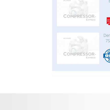
Den
7S