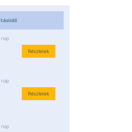
ításiidő
nap
Részletek
nap
Részletek
nap