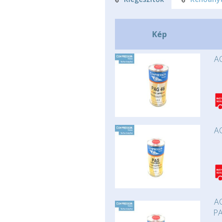
Kép
AC
AC
AC
PA