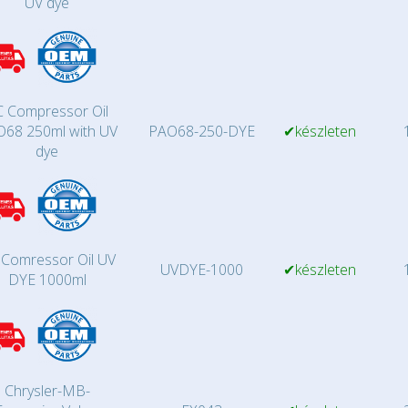
UV dye
 Compressor Oil
68 250ml with UV
PAO68-250-DYE
✔készleten
1
dye
 Comressor Oil UV
UVDYE-1000
✔készleten
1
DYE 1000ml
Chrysler-MB-