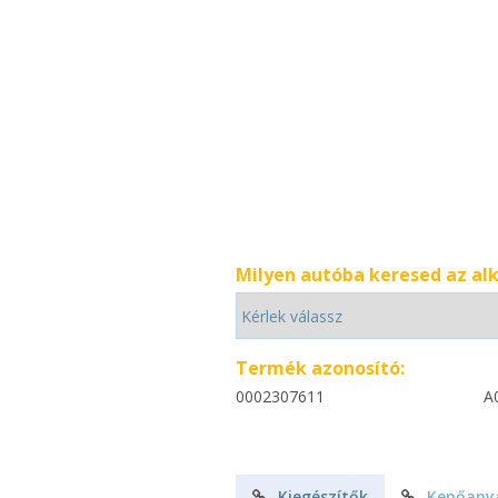
Milyen autóba keresed az al
Termék azonosító:
0002307611
A
Kiegészítők
Kenőany