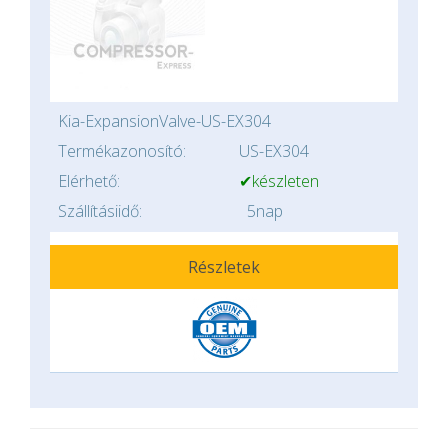
Kia-ExpansionValve-US-EX304
Termékazonosító:
US-EX304
Elérhető:
✔készleten
Szállításiidő:
5nap
Részletek