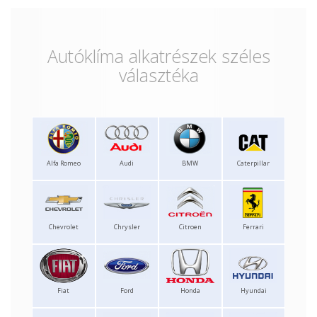
Autóklíma alkatrészek széles
választéka
Alfa Romeo
Audi
BMW
Caterpillar
Chevrolet
Chrysler
Citroen
Ferrari
Fiat
Ford
Honda
Hyundai