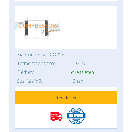
Kia-Condenser-CO215
Termékazonosító:
CO215
Elérhető:
✔készleten
Szállításiidő:
3nap
Részletek