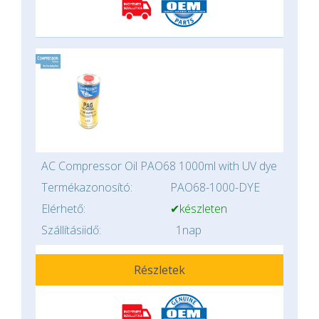
AC Compressor Oil PAO68 1000ml with UV dye
Termékazonosító:
PAO68-1000-DYE
Elérhető:
✔készleten
Szállításiidő:
1nap
Részletek