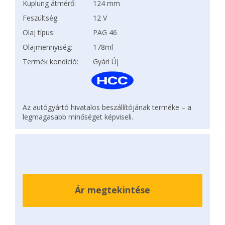
Kuplung átmérő:
124 mm
Feszültség:
12 V
Olaj típus:
PAG 46
Olajmennyiség:
178ml
Termék kondició:
Gyári Új
Az autógyártó hivatalos beszállítójának terméke – a
legmagasabb minőséget képviseli.
Ár megtekintése