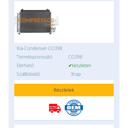
Kia-Condenser-CO398
Termékazonosító:
CO398
Elérhető:
✔készleten
Szállításiidő:
3nap
Részletek