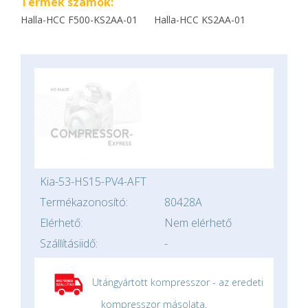
Termék számok:
Halla-HCC F500-KS2AA-01
Halla-HCC KS2AA-01
Kia-53-HS15-PV4-AFT
Termékazonosító:
80428A
Elérhető:
Nem elérhető
Szállításiidő:
-
Utángyártott kompresszor - az eredeti
kompresszor másolata.