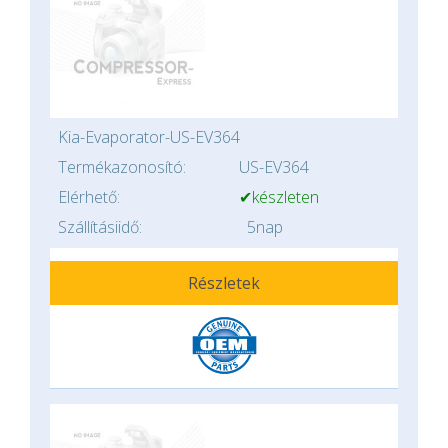
Kia-Evaporator-US-EV364
Termékazonosító:
US-EV364
Elérhető:
✔készleten
Szállításiidő:
5nap
Részletek