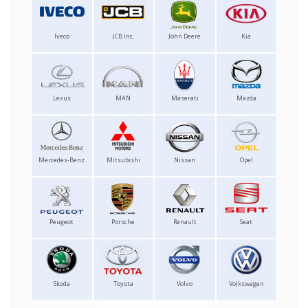
Iveco
JCB Inc.
John Deere
Kia
Lexus
MAN
Maserati
Mazda
Mercedes-Benz
Mitsubishi
Nissan
Opel
Peugeot
Porsche
Renault
Seat
Skoda
Toyota
Volvo
Volkswagen