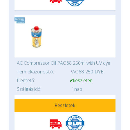
AC Compressor Oil PAO68 250ml with UV dye
Termékazonosító:
PAO68-250-DYE
Elérhető:
✔készleten
Szállításiidő:
1nap
Részletek