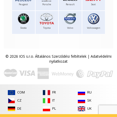
Peugeot
Porsche
Renault
Seat
Skoda
Toyota
Volvo
Volkswagen
© 2026 IOS s.r.o.
Általános Szerződési feltételek
|
Adatvédelmi
nyilatkozat
COM
FR
RU
CZ
IT
SK
DE
PL
UK
ES
RO