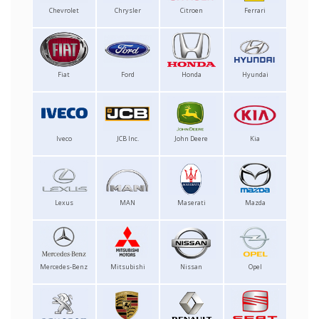
Chevrolet
Chrysler
Citroen
Ferrari
Fiat
Ford
Honda
Hyundai
Iveco
JCB Inc.
John Deere
Kia
Lexus
MAN
Maserati
Mazda
Mercedes-Benz
Mitsubishi
Nissan
Opel