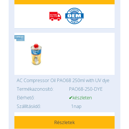
AC Compressor Oil PAO68 250ml with UV dye
Termékazonosító:
PAO68-250-DYE
Elérhető:
✔készleten
Szállításiidő:
1nap
Részletek