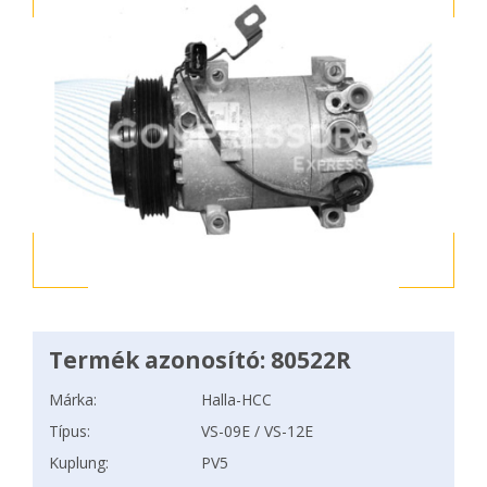
Termék azonosító: 80522R
Márka:
Halla-HCC
Típus:
VS-09E / VS-12E
Kuplung:
PV5