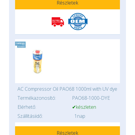
Részletek
AC Compressor Oil PAO68 1000ml with UV dye
Termékazonosító:
PAO68-1000-DYE
Elérhető:
✔készleten
Szállításiidő:
1nap
Részletek