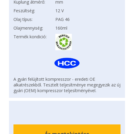
Kuplung átmérő:
mm
Feszültség:
12 V
Olaj típus:
PAG 46
Olajmennyiség:
160ml
Termék kondició:
A gyári felújított kompresszor - eredeti OE
alkatrészekből. Tesztelt teljesítménye megegyezik az új
gyári (OEM) kompresszor teljesítményével.