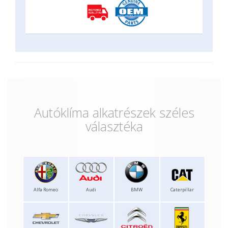
Autóklíma alkatrészek széles
választéka
Alfa Romeo
Audi
BMW
Caterpillar