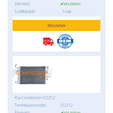
Elérhető:
✔készleten
Szállításiidő:
1nap
Részletek
Kia-Condenser-CO212
Termékazonosító:
CO212
Elérhető:
✔készleten