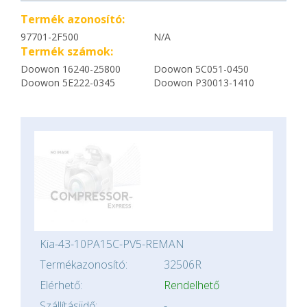
Termék azonosító:
97701-2F500
N/A
Termék számok:
Doowon 16240-25800
Doowon 5C051-0450
Doowon 5E222-0345
Doowon P30013-1410
Kia-43-10PA15C-PV5-REMAN
Termékazonosító:
32506R
Elérhető:
Rendelhető
Szállításiidő:
-