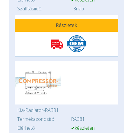
Szállításiidő:
3nap
Részletek
Kia-Radiator-RA381
Termékazonosító:
RA381
Elérhető:
✔készleten