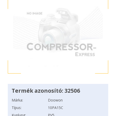
Termék azonosító: 32506
Márka:
Doowon
Típus:
10PA15C
Kuplung:
PV5