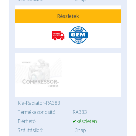
Részletek
Kia-Radiator-RA383
Termékazonosító:
RA383
Elérhető:
✔készleten
Szállításiidő:
3nap