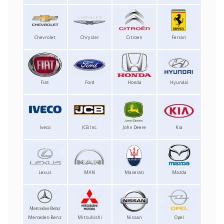
Chevrolet
Chrysler
Citroen
Ferrari
Fiat
Ford
Honda
Hyundai
Iveco
JCB Inc.
John Deere
Kia
Lexus
MAN
Maserati
Mazda
Mercedes-Benz
Mitsubishi
Nissan
Opel