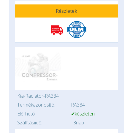
Részletek
Kia-Radiator-RA384
Termékazonosító:
RA384
Elérhető:
✔készleten
Szállításiidő:
3nap