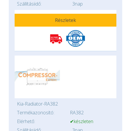
Szállításiidő:
3nap
Részletek
Kia-Radiator-RA382
Termékazonosító:
RA382
Elérhető:
✔készleten
Szállításiidő:
3nap