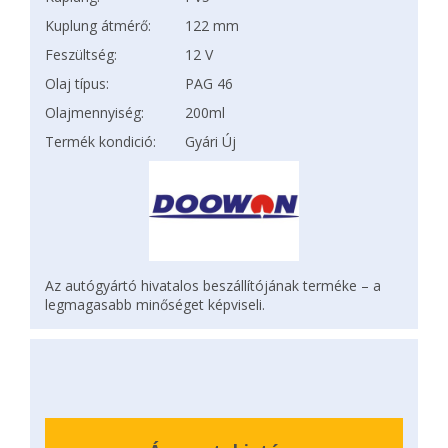
Kuplung átmérő:
122 mm
Feszültség:
12 V
Olaj típus:
PAG 46
Olajmennyiség:
200ml
Termék kondició:
Gyári Új
Az autógyártó hivatalos beszállítójának terméke – a
legmagasabb minőséget képviseli.