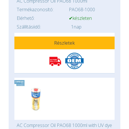
AC Compressor Oil PAO68 1000ml
Termékazonosító:
PAO68-1000
Elérhető:
✔készleten
Szállításiidő:
1nap
Részletek
AC Compressor Oil PAO68 1000ml with UV dye