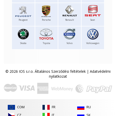
Peugeot
Porsche
Renault
Seat
Skoda
Toyota
Volvo
Volkswagen
© 2026 IOS s.r.o.
Általános Szerződési feltételek
|
Adatvédelmi
nyilatkozat
COM
FR
RU
CZ
IT
SK