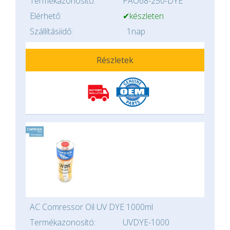
Termékazonosító:
PAO68-250-DYE
Elérhető:
✔készleten
Szállításiidő:
1nap
Részletek
AC Comressor Oil UV DYE 1000ml
Termékazonosító:
UVDYE-1000