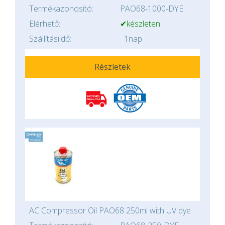
Termékazonosító:
PAO68-1000-DYE
Elérhető:
✔készleten
Szállításiidő:
1nap
Részletek
AC Compressor Oil PAO68 250ml with UV dye