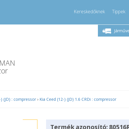
Kereskedőknek
Tippek
étfő-Péntek 9-17
Hívjon!
Hé
+36303967994
Járműv
+36303967994
pressor-express.hu
info@comp
REMAN
zor
-) (JD) : compressor
›
Kia Ceed (12-) (JD) 1.6 CRDi : compressor
Termék azonosító: 80516