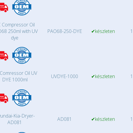
 Compressor Oil
68 250ml with UV
PAO68-250-DYE
✔készleten
1
dye
Comressor Oil UV
UVDYE-1000
✔készleten
1
DYE 1000ml
undai-Kia-Dryer-
AD081
✔készleten
1
AD081