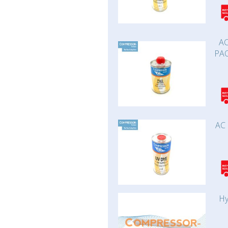
AC
PAO
AC 
Hy