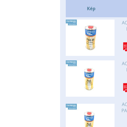
Kép
AC
AC
AC
PA