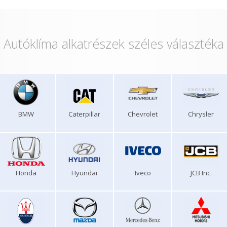
Autóklíma alkatrészek széles választéka
BMW
Caterpillar
Chevrolet
Chrysler
Honda
Hyundai
Iveco
JCB Inc.