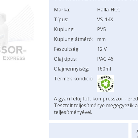
Márka:
Halla-HCC
Típus:
VS-14X
Kuplung:
PV5
Kuplung átmérő:
mm
Feszültség:
12 V
Olaj típus:
PAG 46
Olajmennyiség:
160ml
Termék kondició:
A gyári felújított kompresszor - ered
Tesztelt teljesítménye megegyezik 
teljesítményével.