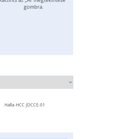
kattints az „Ár megtekintése”
gombra.
Halla-HCC JDCCE-01