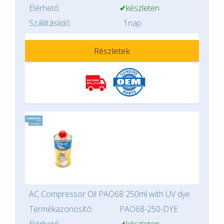
Elérhető:
✔készleten
Szállításiidő:
1nap
Részletek
AC Compressor Oil PAO68 250ml with UV dye
Termékazonosító:
PAO68-250-DYE