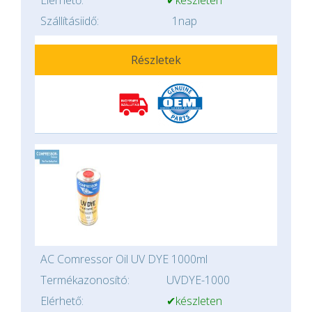
Elérhető:
✔készleten
Szállításiidő:
1nap
Részletek
AC Comressor Oil UV DYE 1000ml
Termékazonosító:
UVDYE-1000
Elérhető:
✔készleten