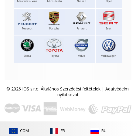
Mercedes-Benz
Mitsubishi
Nissan
Opel
Peugeot
Porsche
Renault
Seat
Skoda
Toyota
Volvo
Volkswagen
© 2026 IOS s.r.o.
Általános Szerződési feltételek
|
Adatvédelmi
nyilatkozat
COM
FR
RU