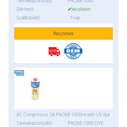
Termékazonosító:
PAO68-1000
Elérhető:
✔készleten
Szállításiidő:
1nap
Részletek
AC Compressor Oil PAO68 1000ml with UV dye
Termékazonosító:
PAO68-1000-DYE