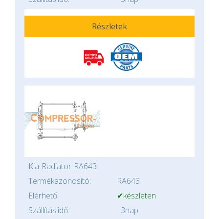
Részletek
Kia-Radiator-RA643
Termékazonosító:
RA643
Elérhető:
✔készleten
Szállításiidő:
3nap