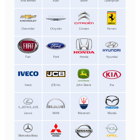
Alfa Romeo
Audi
BMW
Caterpillar
Chevrolet
Chrysler
Citroen
Ferrari
Fiat
Ford
Honda
Hyundai
Iveco
JCB Inc.
John Deere
Kia
Lexus
MAN
Maserati
Mazda