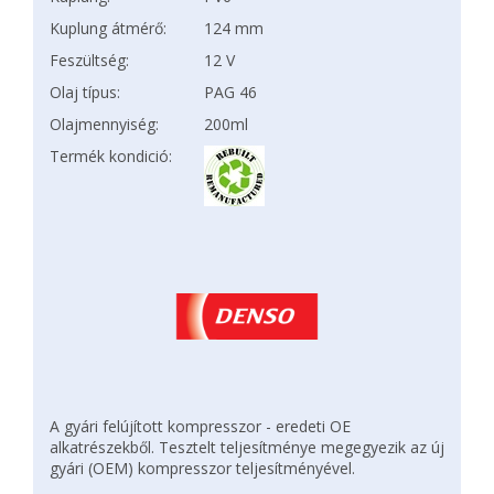
Kuplung átmérő:
124 mm
Feszültség:
12 V
Olaj típus:
PAG 46
Olajmennyiség:
200ml
Termék kondició:
A gyári felújított kompresszor - eredeti OE
alkatrészekből. Tesztelt teljesítménye megegyezik az új
gyári (OEM) kompresszor teljesítményével.