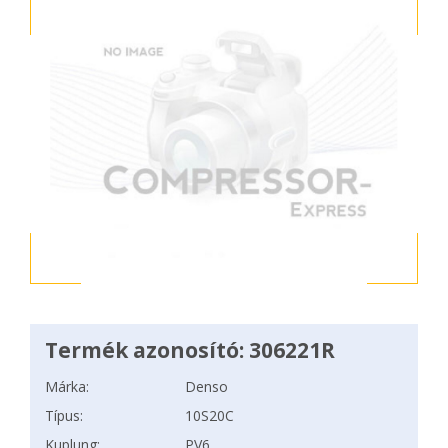
Termék azonosító: 306221R
Márka:
Denso
Típus:
10S20C
Kuplung:
PV6