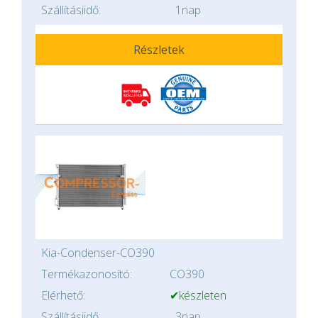
Szállításiidő:
1nap
Részletek
Kia-Condenser-CO390
Termékazonosító:
CO390
Elérhető:
✔készleten
Szállításiidő:
3nap