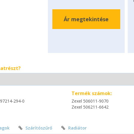
Ár megtekintése
katrészt?
Termék számok:
-97214-294-0
Zexel 506011-9070
Zexel 506211-6642
agok
Szárítószűrő
Radiátor