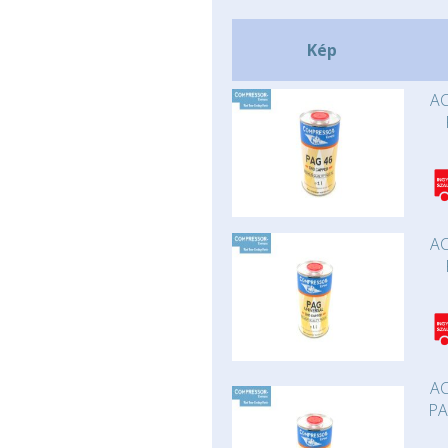
Kép
AC
AC
AC
PA