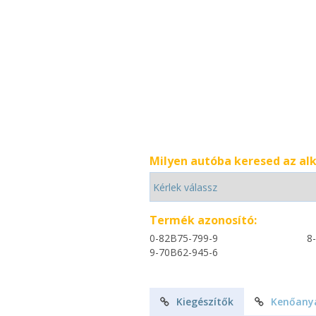
Milyen autóba keresed az al
Termék azonosító:
0-82B75-799-9
8
9-70B62-945-6
Kiegészítők
Kenőany