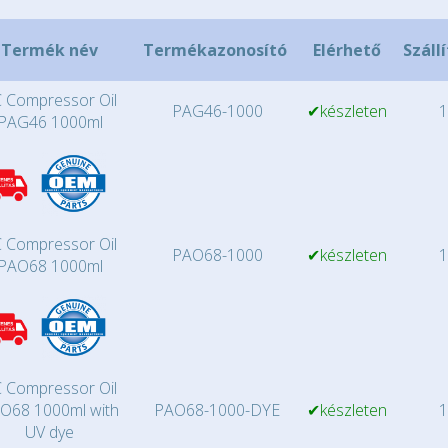
Termék név
Termékazonosító
Elérhető
Száll
 Compressor Oil
PAG46-1000
✔készleten
1
PAG46 1000ml
 Compressor Oil
PAO68-1000
✔készleten
1
PAO68 1000ml
 Compressor Oil
O68 1000ml with
PAO68-1000-DYE
✔készleten
1
UV dye