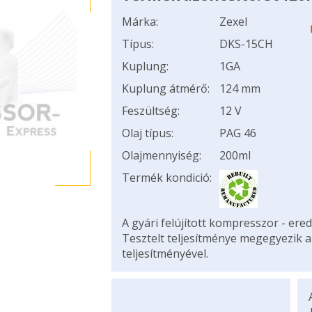
Márka:
Zexel
Típus:
DKS-15CH
Kuplung:
1GA
Kuplung átmérő:
124 mm
Feszültség:
12 V
Olaj típus:
PAG 46
Olajmennyiség:
200ml
Termék kondició:
A gyári felújított kompresszor - ered
Tesztelt teljesítménye megegyezik 
teljesítményével.