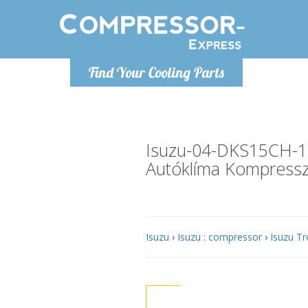
Hétfő-Péntek 9-17
Find Your Cooling Parts
+36303967994
info@compressor-express.hu
Isuzu-04-DKS15CH
Autóklíma Kompress
Isuzu
›
Isuzu : compressor
›
Isuzu Tr