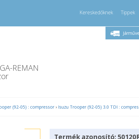
Kereskedőknek
Tippek
Hívjon!
Hétfő-Péntek 9-17
+36303967994
Járműv
+36303967994
info@compressor-express.hu
-1GA-REMAN
zor
ooper (92-05) : compressor
›
Isuzu Trooper (92-05) 3.0 TDI : compres
Termék azonosító: 50120