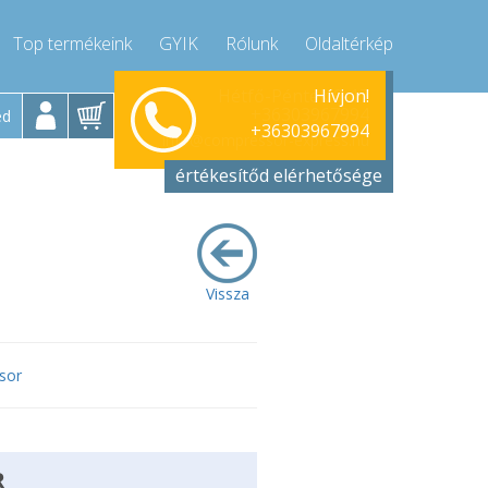
Top termékeink
GYIK
Rólunk
Oldaltérkép
Hívjon!
Hétfő-Péntek 9-17
+36303967994
ed
+36303967994
info@compressor-express.hu
értékesítőd elérhetősége
Vissza
sor
R