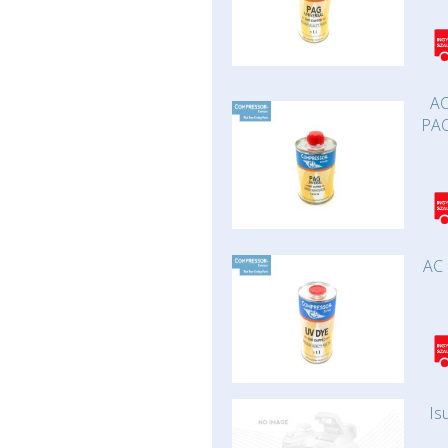
AC
PAO
AC 
Is