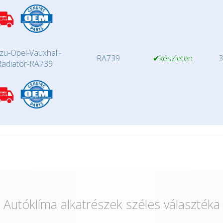
zu-Opel-Vauxhall-
RA739
✔készleten
3
Radiator-RA739
Autóklíma alkatrészek széles választéka