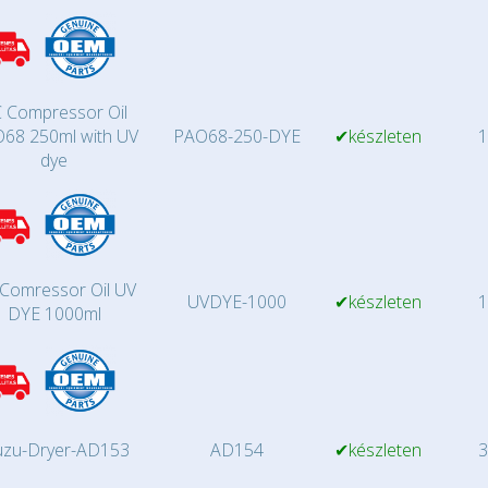
 Compressor Oil
68 250ml with UV
PAO68-250-DYE
✔készleten
1
dye
Comressor Oil UV
UVDYE-1000
✔készleten
1
DYE 1000ml
uzu-Dryer-AD153
AD154
✔készleten
3