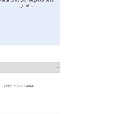
kattints az „Ár megtekintése”
gombra.
Zexel 506211-6641