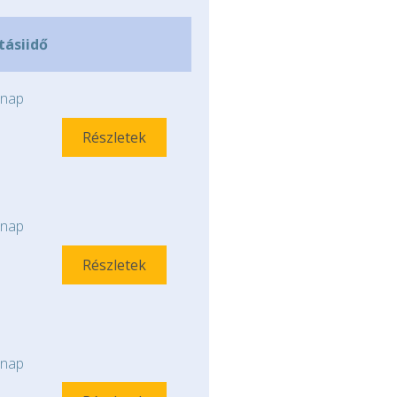
ításiidő
nap
Részletek
nap
Részletek
nap