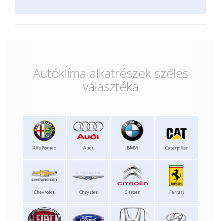
Autóklíma alkatrészek széles
választéka
Alfa Romeo
Audi
BMW
Caterpillar
Chevrolet
Chrysler
Citroen
Ferrari