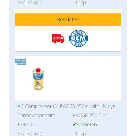
Szállításiidő:
1nap
Részletek
AC Compressor Oil PAO68 250ml with UV dye
Termékazonosító:
PAO68-250-DYE
Elérhető:
✔készleten
Szállításiidő:
1nap