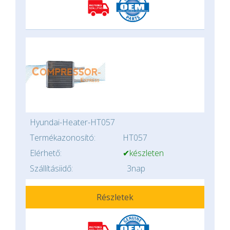
Hyundai-Heater-HT057
Termékazonosító:
HT057
Elérhető:
✔készleten
Szállításiidő:
3nap
Részletek