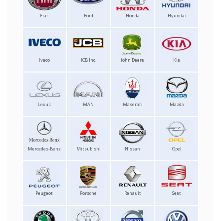
Fiat
Ford
Honda
Hyundai
Iveco
JCB Inc.
John Deere
Kia
Lexus
MAN
Maserati
Mazda
Mercedes-Benz
Mitsubishi
Nissan
Opel
Peugeot
Porsche
Renault
Seat