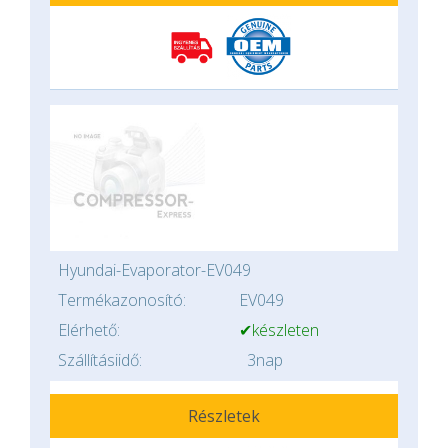
Hyundai-Evaporator-EV049
Termékazonosító:
EV049
Elérhető:
✔készleten
Szállításiidő:
3nap
Részletek