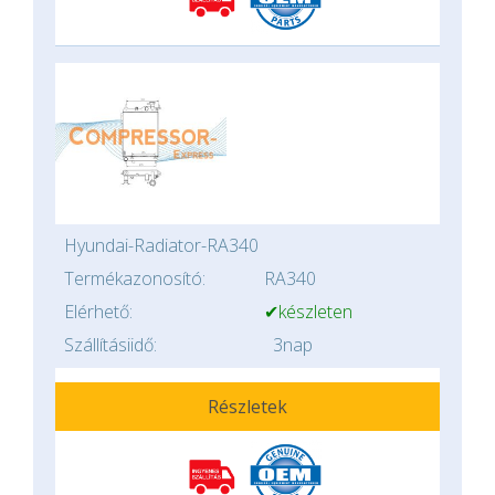
Hyundai-Radiator-RA340
Termékazonosító:
RA340
Elérhető:
✔készleten
Szállításiidő:
3nap
Részletek