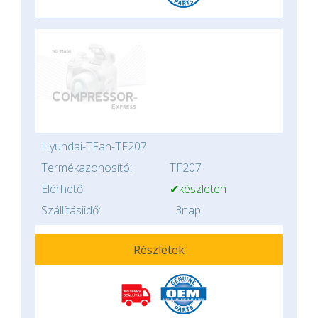
Hyundai-TFan-TF207
Termékazonosító:
TF207
Elérhető:
✔készleten
Szállításiidő:
3nap
Részletek