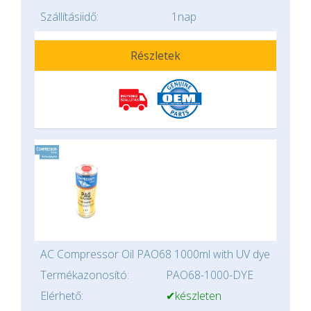
Szállításiidő:
1nap
Részletek
AC Compressor Oil PAO68 1000ml with UV dye
Termékazonosító:
PAO68-1000-DYE
Elérhető:
✔készleten