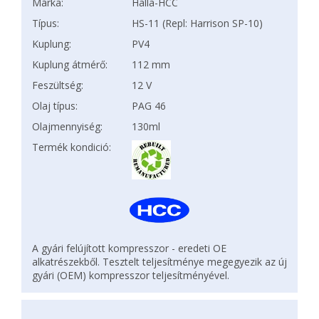
Márka:
Halla-HCC
Típus:
HS-11 (Repl: Harrison SP-10)
Kuplung:
PV4
Kuplung átmérő:
112 mm
Feszültség:
12 V
Olaj típus:
PAG 46
Olajmennyiség:
130ml
Termék kondició:
A gyári felújított kompresszor - eredeti OE
alkatrészekből. Tesztelt teljesítménye megegyezik az új
gyári (OEM) kompresszor teljesítményével.