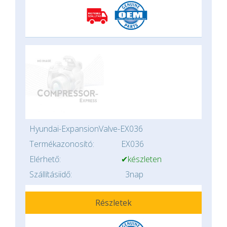
Hyundai-ExpansionValve-EX036
Termékazonosító:
EX036
Elérhető:
✔készleten
Szállításiidő:
3nap
Részletek