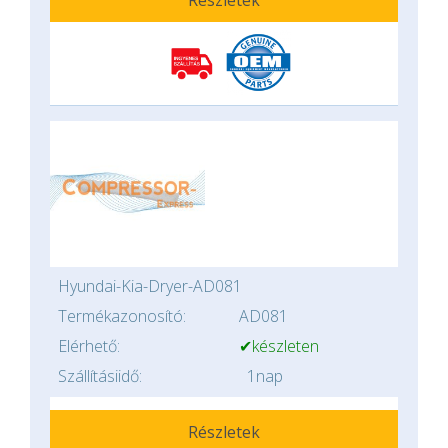
Hyundai-Kia-Dryer-AD081
Termékazonosító:
AD081
Elérhető:
✔készleten
Szállításiidő:
1nap
Részletek