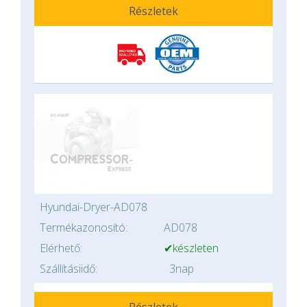
Részletek
Hyundai-Dryer-AD078
Termékazonosító:
AD078
Elérhető:
✔készleten
Szállításiidő:
3nap
Részletek