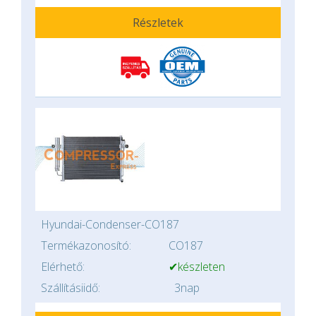
Részletek
Hyundai-Condenser-CO187
Termékazonosító:
CO187
Elérhető:
✔készleten
Szállításiidő:
3nap