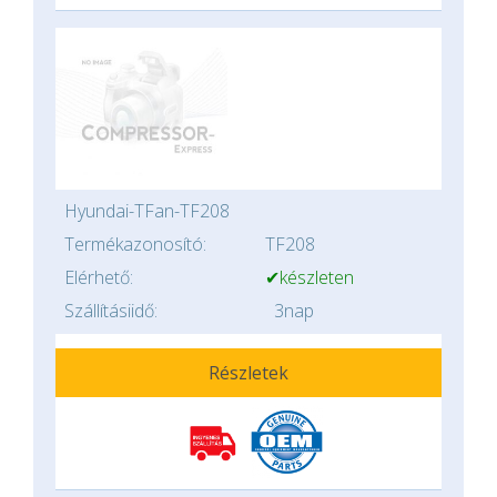
Hyundai-TFan-TF208
Termékazonosító:
TF208
Elérhető:
✔készleten
Szállításiidő:
3nap
Részletek