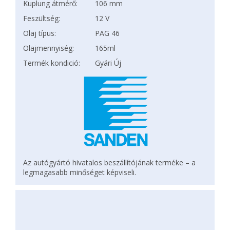
Kuplung átmérő:
106 mm
Feszültség:
12 V
Olaj típus:
PAG 46
Olajmennyiség:
165ml
Termék kondició:
Gyári Új
Az autógyártó hivatalos beszállítójának terméke – a
legmagasabb minőséget képviseli.