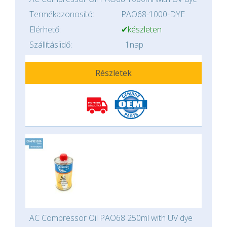
Termékazonosító:
PAO68-1000-DYE
Elérhető:
✔készleten
Szállításiidő:
1nap
Részletek
AC Compressor Oil PAO68 250ml with UV dye