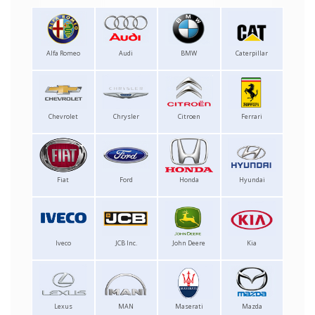
Alfa Romeo
Audi
BMW
Caterpillar
Chevrolet
Chrysler
Citroen
Ferrari
Fiat
Ford
Honda
Hyundai
Iveco
JCB Inc.
John Deere
Kia
Lexus
MAN
Maserati
Mazda