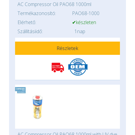
AC Compressor Oil PAO68 1000ml
Termékazonosító:
PAO68-1000
Elérhető:
✔készleten
Szállításiidő:
1nap
Részletek
AC Compressor Oil PAO68 1000ml with UV dye