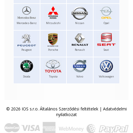
Mercedes-Benz
Mitsubishi
Nissan
Opel
Peugeot
Porsche
Renault
Seat
Skoda
Toyota
Volvo
Volkswagen
© 2026 IOS s.r.o.
Általános Szerződési feltételek
|
Adatvédelmi
nyilatkozat