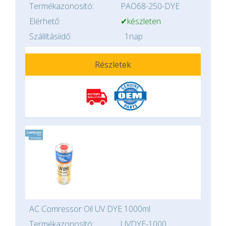
Termékazonosító:
PAO68-250-DYE
Elérhető:
✔készleten
Szállításiidő:
1nap
Részletek
AC Comressor Oil UV DYE 1000ml
Termékazonosító:
UVDYE-1000