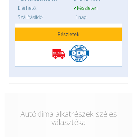
Elérhető:
✔készleten
Szállításiidő:
1nap
Részletek
Autóklíma alkatrészek széles
választéka