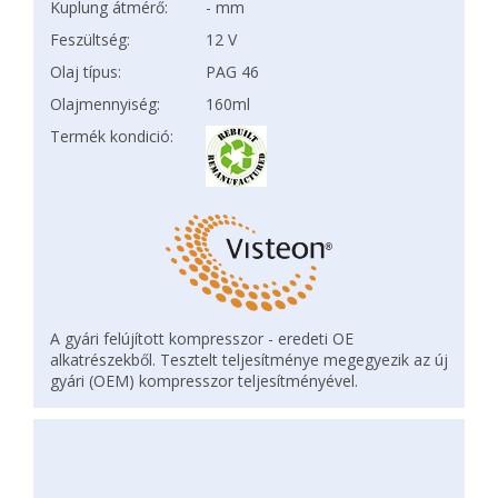
Kuplung átmérő:
- mm
Feszültség:
12 V
Olaj típus:
PAG 46
Olajmennyiség:
160ml
Termék kondició:
A gyári felújított kompresszor - eredeti OE
alkatrészekből. Tesztelt teljesítménye megegyezik az új
gyári (OEM) kompresszor teljesítményével.