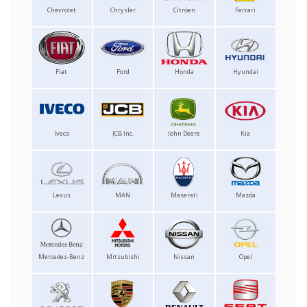
Chevrolet
Chrysler
Citroen
Ferrari
Fiat
Ford
Honda
Hyundai
Iveco
JCB Inc.
John Deere
Kia
Lexus
MAN
Maserati
Mazda
Mercedes-Benz
Mitsubishi
Nissan
Opel