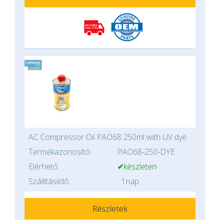
AC Compressor Oil PAO68 250ml with UV dye
Termékazonosító:
PAO68-250-DYE
Elérhető:
✔készleten
Szállításiidő:
1nap
Részletek