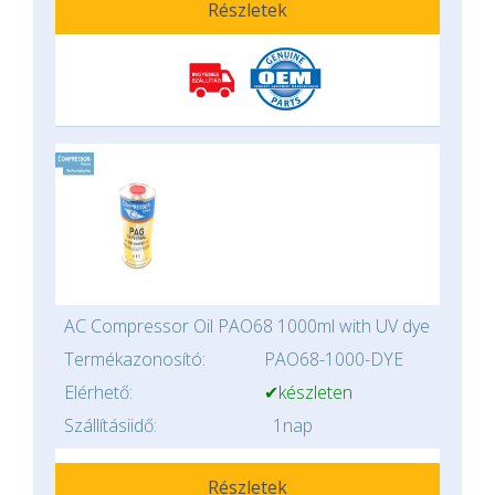
Részletek
AC Compressor Oil PAO68 1000ml with UV dye
Termékazonosító:
PAO68-1000-DYE
Elérhető:
✔készleten
Szállításiidő:
1nap
Részletek