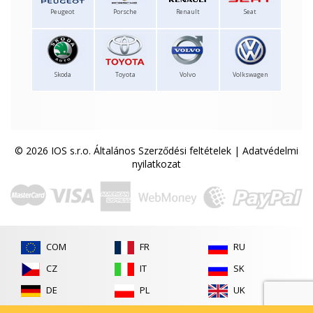
Peugeot
Porsche
Renault
Seat
Skoda
Toyota
Volvo
Volkswagen
© 2026 IOS s.r.o.
Általános Szerződési feltételek
|
Adatvédelmi
nyilatkozat
COM
FR
RU
CZ
IT
SK
DE
PL
UK
ES
RO