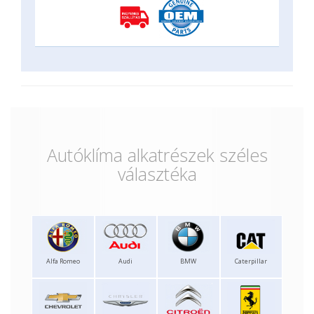
Autóklíma alkatrészek széles
választéka
Alfa Romeo
Audi
BMW
Caterpillar