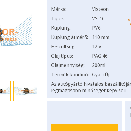
Márka:
Visteon
Típus:
VS-16
Kuplung:
PV6
Kuplung átmérő:
110 mm
Feszültség:
12 V
Olaj típus:
PAG 46
Olajmennyiség:
200ml
Termék kondició:
Gyári Új
Az autógyártó hivatalos beszállítój
legmagasabb minőséget képviseli.