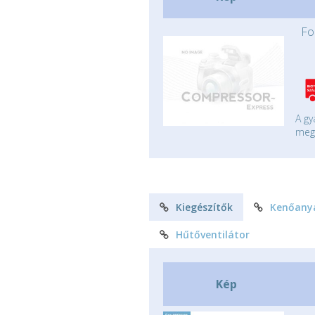
Fo
A gy
mege
Kiegészítők
Kenőany
Hűtőventilátor
Kép