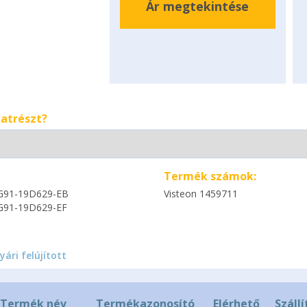
Ár megtekintése
katrészt?
Termék számok:
G91-19D629-EB
Visteon 1459711
G91-19D629-EF
yári felújított
Termék név
Termékazonosító
Elérhető
Szállí