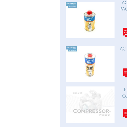
AC
PAO
AC 
F
C