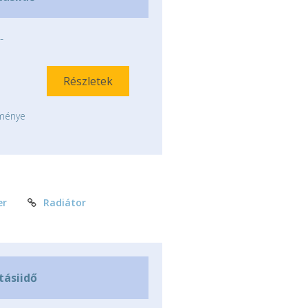
-
Részletek
tménye
er
Radiátor
ításiidő