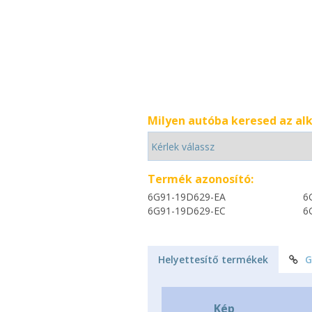
Milyen autóba keresed az al
Termék azonosító:
6G91-19D629-EA
6
6G91-19D629-EC
6
Helyettesítő termékek
G
Kép