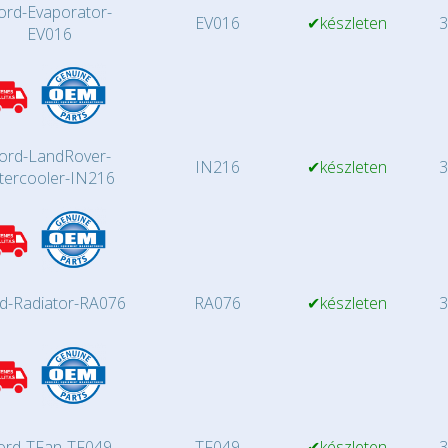
ord-Evaporator-
EV016
✔készleten
3
EV016
ord-LandRover-
IN216
✔készleten
3
tercooler-IN216
d-Radiator-RA076
RA076
✔készleten
3
ord-TFan-TF049
TF049
✔készleten
3