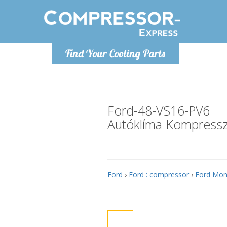
H
Find Your Cooling Parts
info@com
Ford-48-VS16-PV6
Autóklíma Kompress
Ford
›
Ford : compressor
›
Ford Mond