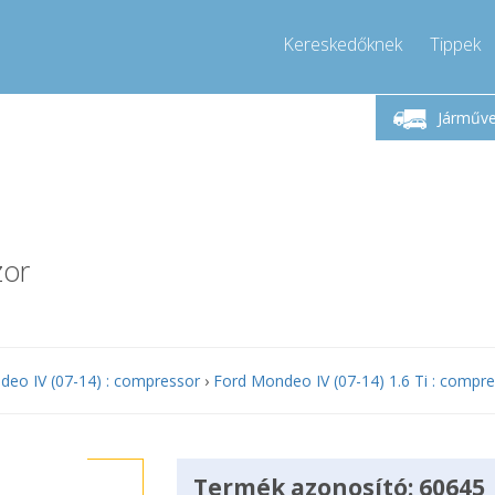
Kereskedőknek
Tippek
étfő-Péntek 9-17
Hívjon!
Hé
+36303967994
Járműv
+36303967994
pressor-express.hu
info@comp
zor
eo IV (07-14) : compressor
›
Ford Mondeo IV (07-14) 1.6 Ti : compr
Termék azonosító: 60645