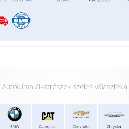
Autóklíma alkatrészek széles választéka
BMW
Caterpillar
Chevrolet
Chrysler