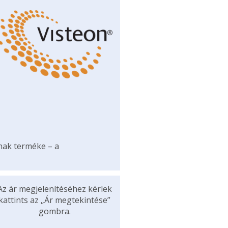
ának terméke – a
Az ár megjelenítéséhez kérlek
kattints az „Ár megtekintése”
gombra.