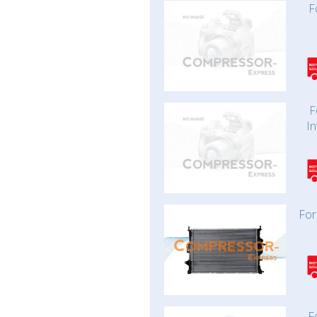
F
F
In
For
F