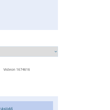
Visteon 1674616
tásiidő