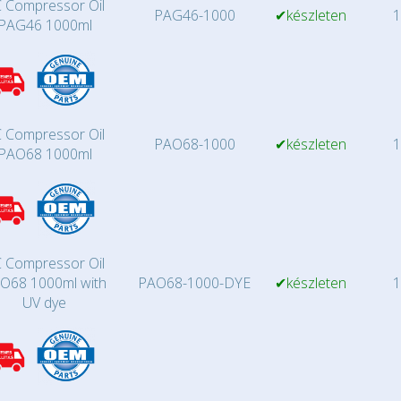
 Compressor Oil
PAG46-1000
✔készleten
1
PAG46 1000ml
 Compressor Oil
PAO68-1000
✔készleten
1
PAO68 1000ml
 Compressor Oil
O68 1000ml with
PAO68-1000-DYE
✔készleten
1
UV dye