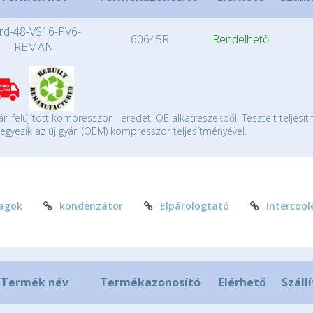
rd-48-VS16-PV6-
60645R
Rendelhető
REMAN
ári felújított kompresszor - eredeti OE alkatrészekből. Tesztelt teljesí
gyezik az új gyári (OEM) kompresszor teljesítményével.
agok
kondenzátor
Elpárologtató
Intercool
Termék név
Termékazonosító
Elérhető
Száll