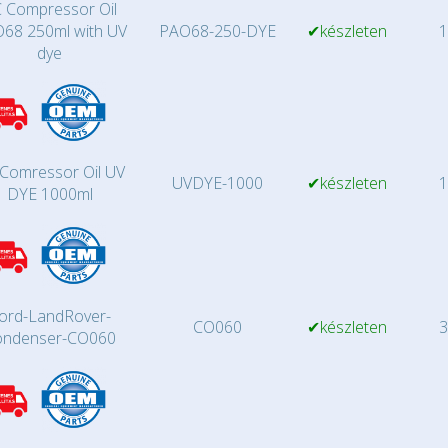
 Compressor Oil
68 250ml with UV
PAO68-250-DYE
✔készleten
1
dye
Comressor Oil UV
UVDYE-1000
✔készleten
1
DYE 1000ml
ord-LandRover-
CO060
✔készleten
3
ondenser-CO060