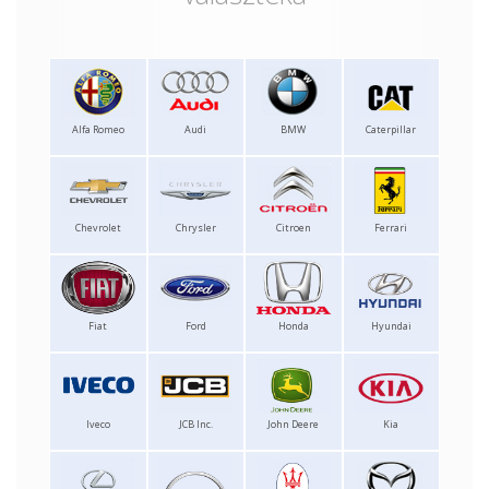
Alfa Romeo
Audi
BMW
Caterpillar
Chevrolet
Chrysler
Citroen
Ferrari
Fiat
Ford
Honda
Hyundai
Iveco
JCB Inc.
John Deere
Kia