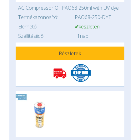
AC Compressor Oil PAO68 250ml with UV dye
Termékazonosító:
PAO68-250-DYE
Elérhető:
✔készleten
Szállításiidő:
1nap
Részletek