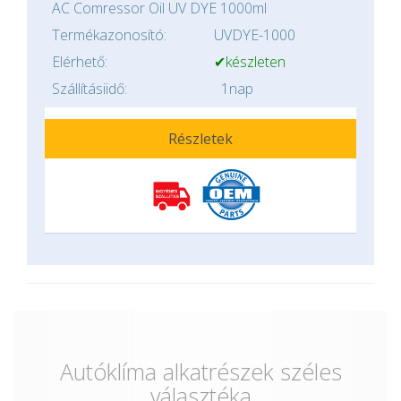
AC Comressor Oil UV DYE 1000ml
Termékazonosító:
UVDYE-1000
Elérhető:
✔készleten
Szállításiidő:
1nap
Részletek
Autóklíma alkatrészek széles
választéka