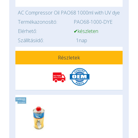
AC Compressor Oil PAO68 1000ml with UV dye
Termékazonosító:
PAO68-1000-DYE
Elérhető:
✔készleten
Szállításiidő:
1nap
Részletek