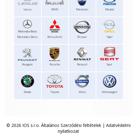
Lexus
MAN
Maserati
Mazda
Mercedes-Benz
Mitsubishi
Nissan
Opel
Peugeot
Porsche
Renault
Seat
Skoda
Toyota
Volvo
Volkswagen
© 2026 IOS s.r.o.
Általános Szerződési feltételek
|
Adatvédelmi
nyilatkozat