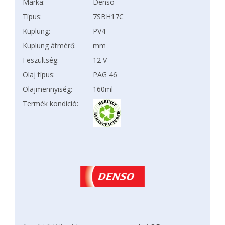
Márka:
Denso
Típus:
7SBH17C
Kuplung:
PV4
Kuplung átmérő:
mm
Feszültség:
12 V
Olaj típus:
PAG 46
Olajmennyiség:
160ml
Termék kondició: