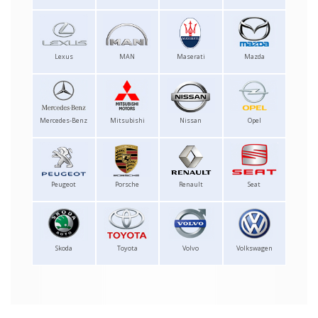
Lexus
MAN
Maserati
Mazda
Mercedes-Benz
Mitsubishi
Nissan
Opel
Peugeot
Porsche
Renault
Seat
Skoda
Toyota
Volvo
Volkswagen