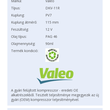
Márka:
Valeo
Típus:
DKV-11R
Kuplung:
PV7
Kuplung átmérő:
115 mm
Feszültség:
12 V
Olaj típus:
PAG 46
Olajmennyiség:
90ml
Termék kondició:
A gyári felújított kompresszor - eredeti OE
alkatrészekből. Tesztelt teljesítménye megegyezik az új
gyári (OEM) kompresszor teljesítményével.