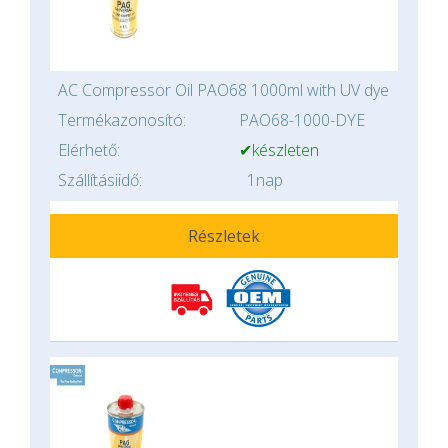
AC Compressor Oil PAO68 1000ml with UV dye
Termékazonosító:
PAO68-1000-DYE
Elérhető:
✔készleten
Szállításiidő:
1nap
Részletek