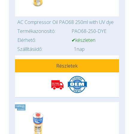
AC Compressor Oil PAO68 250ml with UV dye
Termékazonosító:
PAO68-250-DYE
Elérhető:
✔készleten
Szállításiidő:
1nap
Részletek