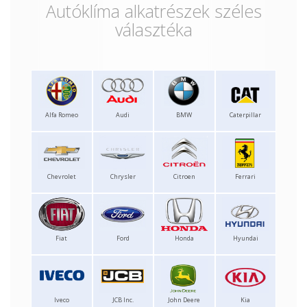
Autóklíma alkatrészek széles
választéka
Alfa Romeo
Audi
BMW
Caterpillar
Chevrolet
Chrysler
Citroen
Ferrari
Fiat
Ford
Honda
Hyundai
Iveco
JCB Inc.
John Deere
Kia