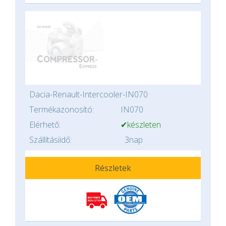
Dacia-Renault-Intercooler-IN070
Termékazonosító:
IN070
Elérhető:
✔készleten
Szállításiidő:
3nap
Részletek