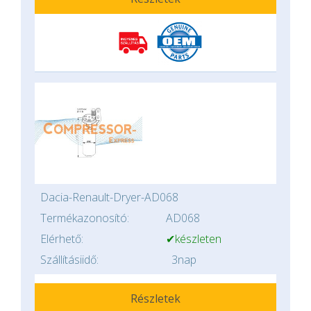
Dacia-Renault-Dryer-AD068
Termékazonosító:
AD068
Elérhető:
✔készleten
Szállításiidő:
3nap
Részletek