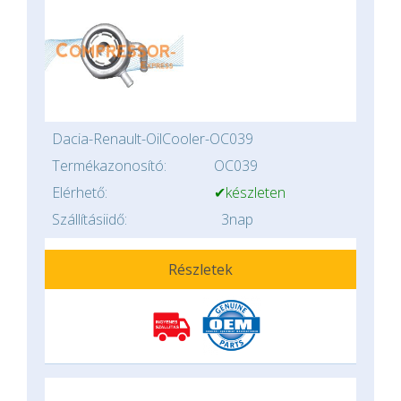
Dacia-Renault-OilCooler-OC039
Termékazonosító:
OC039
Elérhető:
✔készleten
Szállításiidő:
3nap
Részletek