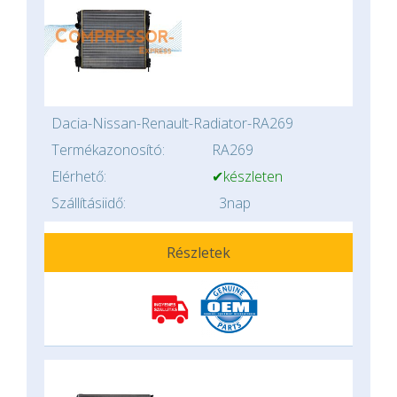
Dacia-Nissan-Renault-Radiator-RA269
Termékazonosító:
RA269
Elérhető:
✔készleten
Szállításiidő:
3nap
Részletek