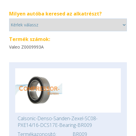
Milyen autóba keresed az alkatrészt?
Termék számok:
Valeo Z0009993A
Calsonic-Denso-Sanden-Zexel-SC08-
PXE14/16-DCS17E-Bearing-BR009
Termékazonosító:
BR009