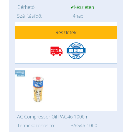
Elérhető:
✔készleten
Szállításiidő:
4nap
Részletek
AC Compressor Oil PAG46 1000ml
Termékazonosító:
PAG46-1000