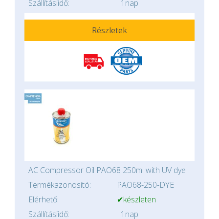
Szállításiidő:
1nap
Részletek
AC Compressor Oil PAO68 250ml with UV dye
Termékazonosító:
PAO68-250-DYE
Elérhető:
✔készleten
Szállításiidő:
1nap