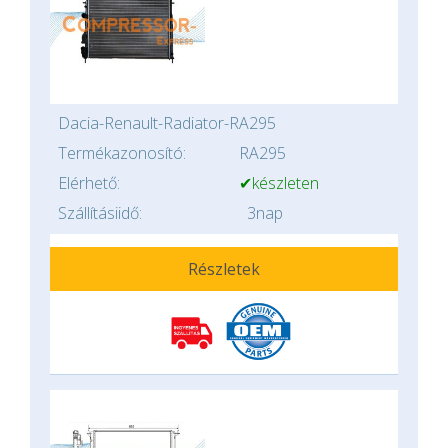
Dacia-Renault-Radiator-RA295
Termékazonosító:
RA295
Elérhető:
✔készleten
Szállításiidő:
3nap
Részletek