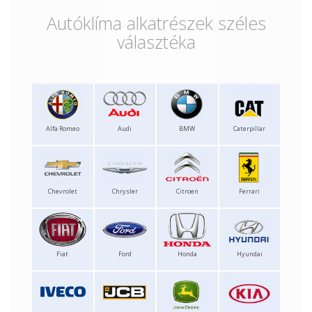
Autóklíma alkatrészek széles
választéka
Alfa Romeo
Audi
BMW
Caterpillar
Chevrolet
Chrysler
Citroen
Ferrari
Fiat
Ford
Honda
Hyundai