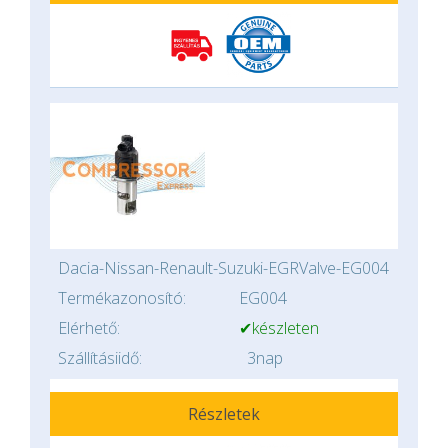
Dacia-Nissan-Renault-Suzuki-EGRValve-EG004
Termékazonosító:
EG004
Elérhető:
✔készleten
Szállításiidő:
3nap
Részletek