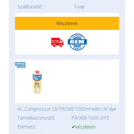
Szállításiidő:
1nap
Részletek
AC Compressor Oil PAO68 1000ml with UV dye
Termékazonosító:
PAO68-1000-DYE
Elérhető:
✔készleten