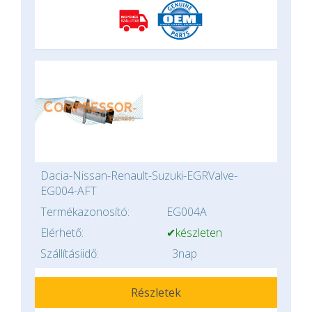
Dacia-Nissan-Renault-Suzuki-EGRValve-
EG004-AFT
Termékazonosító:
EG004A
Elérhető:
✔készleten
Szállításiidő:
3nap
Részletek