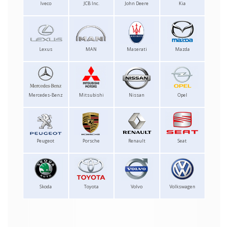
Iveco
JCB Inc.
John Deere
Kia
Lexus
MAN
Maserati
Mazda
Mercedes-Benz
Mitsubishi
Nissan
Opel
Peugeot
Porsche
Renault
Seat
Skoda
Toyota
Volvo
Volkswagen