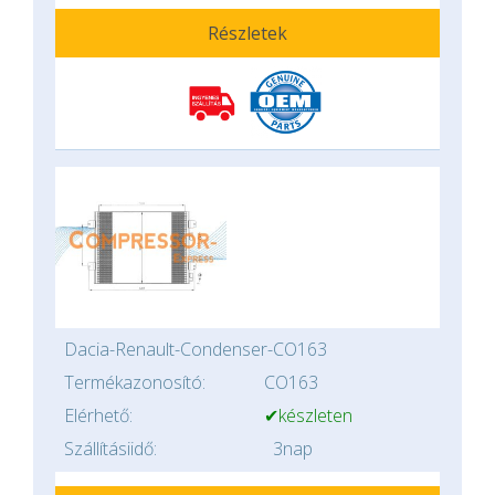
Részletek
Dacia-Renault-Condenser-CO163
Termékazonosító:
CO163
Elérhető:
✔készleten
Szállításiidő:
3nap