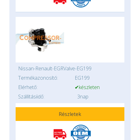
Nissan-Renault-EGRValve-EG199
Termékazonosító:
EG199
Elérhető:
✔készleten
Szállításiidő:
3nap
Részletek