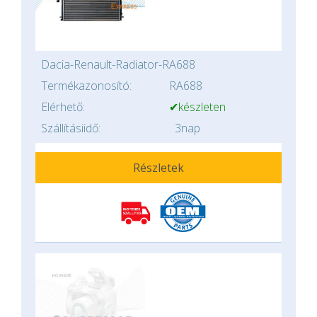
Dacia-Renault-Radiator-RA688
Termékazonosító:
RA688
Elérhető:
✔készleten
Szállításiidő:
3nap
Részletek