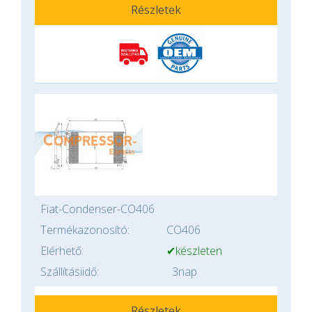
Részletek
Fiat-Condenser-CO406
Termékazonosító:
CO406
Elérhető:
✔készleten
Szállításiidő:
3nap
Részletek