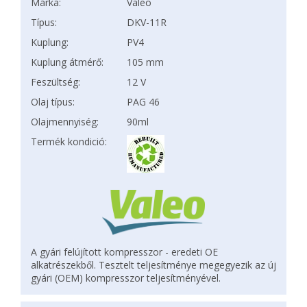
Márka:
Valeo
Típus:
DKV-11R
Kuplung:
PV4
Kuplung átmérő:
105 mm
Feszültség:
12 V
Olaj típus:
PAG 46
Olajmennyiség:
90ml
Termék kondició:
A gyári felújított kompresszor - eredeti OE
alkatrészekből. Tesztelt teljesítménye megegyezik az új
gyári (OEM) kompresszor teljesítményével.