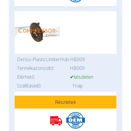
Denso-PlasticLimiterHub-HB009
Termékazonosító:
HB009
Elérhető:
✔készleten
Szállításiidő:
1nap
Részletek