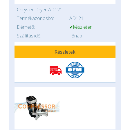
Chrysler-Dryer-AD121
Termékazonosító:
AD121
Elérhető:
✔készleten
Szállításiidő:
3nap
Részletek