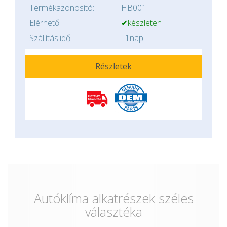
Termékazonosító:
HB001
Elérhető:
✔készleten
Szállításiidő:
1nap
Részletek
Autóklíma alkatrészek széles
választéka