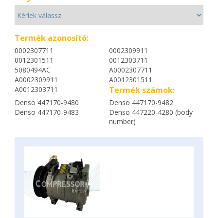
Termék azonosító:
0002307711
0002309911
0012301511
0012303711
5080494AC
A0002307711
A0002309911
A0012301511
A0012303711
Termék számok:
Denso 447170-9480
Denso 447170-9482
Denso 447170-9483
Denso 447220-4280 (body
number)