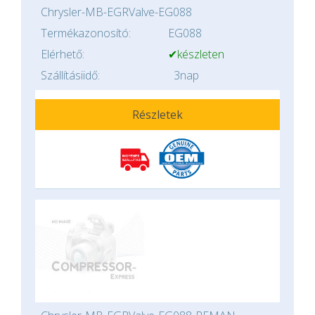
Chrysler-MB-EGRValve-EG088
Termékazonosító:
EG088
Elérhető:
✔készleten
Szállításiidő:
3nap
Részletek