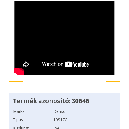
Termék azonosító: 30646
Márka:
Denso
Típus:
10S17C
Kuplung:
PV6