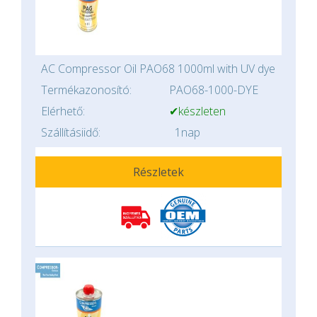
AC Compressor Oil PAO68 1000ml with UV dye
Termékazonosító:
PAO68-1000-DYE
Elérhető:
✔készleten
Szállításiidő:
1nap
Részletek