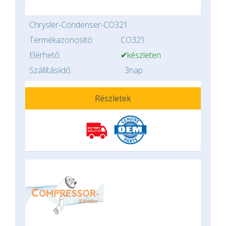
Chrysler-Condenser-CO321
Termékazonosító:
CO321
Elérhető:
✔készleten
Szállításiidő:
3nap
Részletek