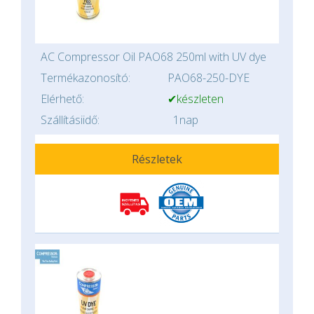
AC Compressor Oil PAO68 250ml with UV dye
Termékazonosító:
PAO68-250-DYE
Elérhető:
✔készleten
Szállításiidő:
1nap
Részletek