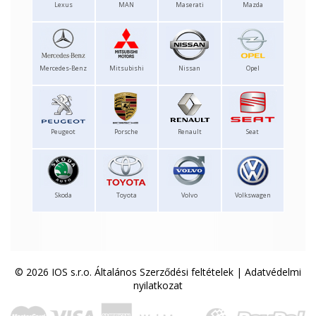
Lexus
MAN
Maserati
Mazda
Mercedes-Benz
Mitsubishi
Nissan
Opel
Peugeot
Porsche
Renault
Seat
Skoda
Toyota
Volvo
Volkswagen
© 2026 IOS s.r.o.
Általános Szerződési feltételek
|
Adatvédelmi
nyilatkozat