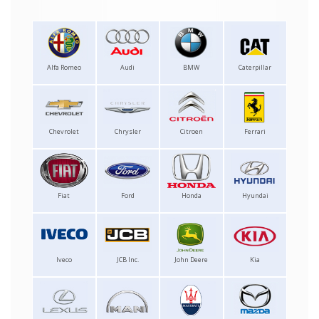
Alfa Romeo
Audi
BMW
Caterpillar
Chevrolet
Chrysler
Citroen
Ferrari
Fiat
Ford
Honda
Hyundai
Iveco
JCB Inc.
John Deere
Kia