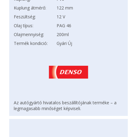
Kuplung átmérő:
122 mm
Feszültség:
12 V
Olaj típus:
PAG 46
Olajmennyiség:
200ml
Termék kondició:
Gyári Új
Az autógyártó hivatalos beszállítójának terméke – a
legmagasabb minőséget képviseli.