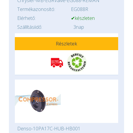
Chrysler-MB-EGRValve-EG088-REMAN
Termékazonosító:
EG088R
Elérhető:
✔készleten
Szállításiidő:
3nap
Részletek
Denso-10PA17C-HUB-HB001