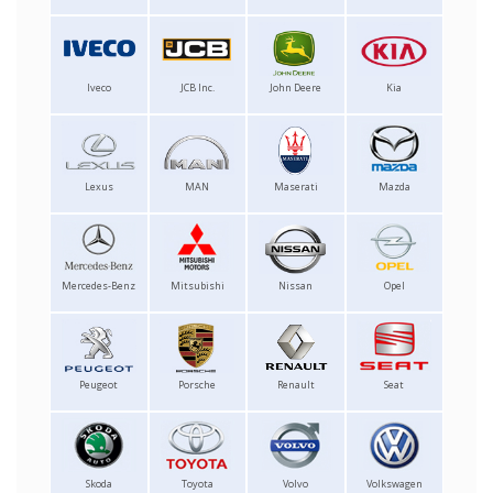
Iveco
JCB Inc.
John Deere
Kia
Lexus
MAN
Maserati
Mazda
Mercedes-Benz
Mitsubishi
Nissan
Opel
Peugeot
Porsche
Renault
Seat
Skoda
Toyota
Volvo
Volkswagen