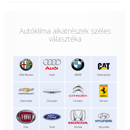
Autóklíma alkatrészek széles
választéka
Alfa Romeo
Audi
BMW
Caterpillar
Chevrolet
Chrysler
Citroen
Ferrari
Fiat
Ford
Honda
Hyundai