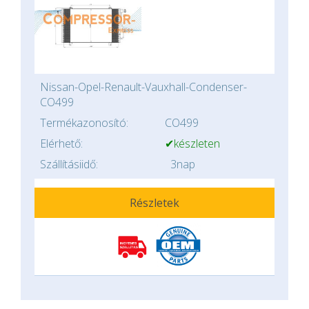
Nissan-Opel-Renault-Vauxhall-Condenser-
CO499
Termékazonosító:
CO499
Elérhető:
✔készleten
Szállításiidő:
3nap
Részletek