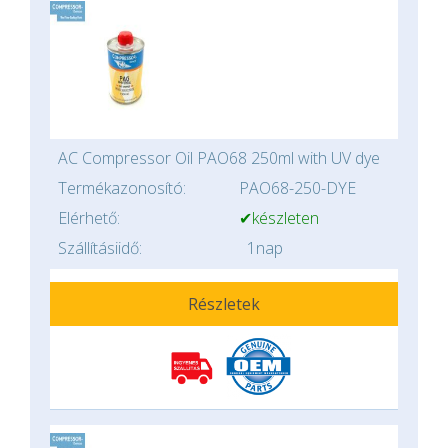
AC Compressor Oil PAO68 250ml with UV dye
Termékazonosító:
PAO68-250-DYE
Elérhető:
✔készleten
Szállításiidő:
1nap
Részletek