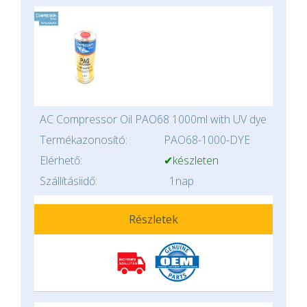
AC Compressor Oil PAO68 1000ml with UV dye
Termékazonosító:
PAO68-1000-DYE
Elérhető:
✔készleten
Szállításiidő:
1nap
Részletek