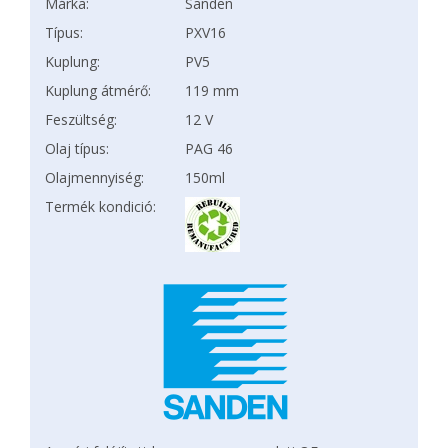
Márka:
Sanden
Típus:
PXV16
Kuplung:
PV5
Kuplung átmérő:
119 mm
Feszültség:
12 V
Olaj típus:
PAG 46
Olajmennyiség:
150ml
Termék kondició: