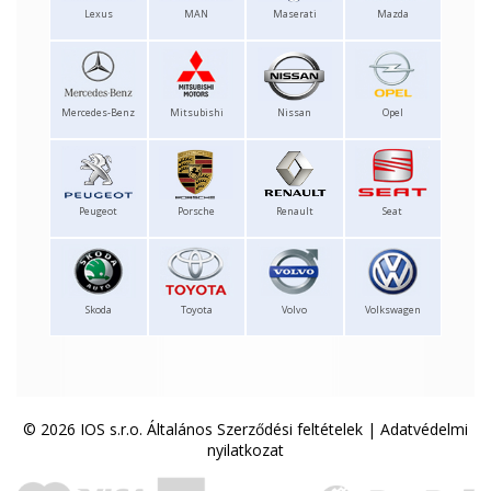
Lexus
MAN
Maserati
Mazda
Mercedes-Benz
Mitsubishi
Nissan
Opel
Peugeot
Porsche
Renault
Seat
Skoda
Toyota
Volvo
Volkswagen
© 2026 IOS s.r.o.
Általános Szerződési feltételek
|
Adatvédelmi
nyilatkozat