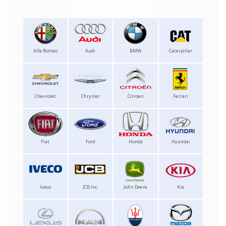
Alfa Romeo
Audi
BMW
Caterpillar
Chevrolet
Chrysler
Citroen
Ferrari
Fiat
Ford
Honda
Hyundai
Iveco
JCB Inc.
John Deere
Kia