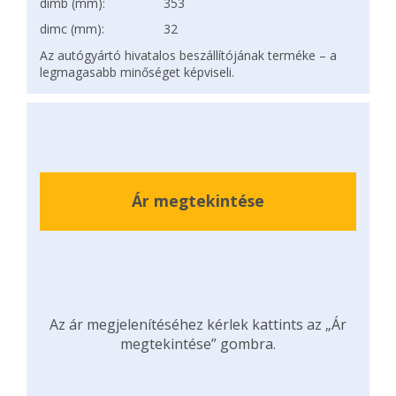
dimb (mm):
353
dimc (mm):
32
Az autógyártó hivatalos beszállítójának terméke – a
legmagasabb minőséget képviseli.
Ár megtekintése
Az ár megjelenítéséhez kérlek kattints az „Ár
megtekintése” gombra.