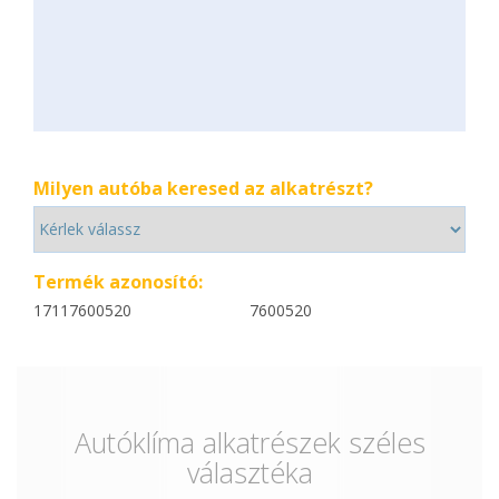
Milyen autóba keresed az alkatrészt?
Termék azonosító:
17117600520
7600520
Autóklíma alkatrészek széles
választéka